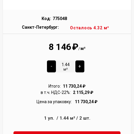
Код:
775048
Санкт-Петербург:
Осталось 4.32 м²
8 146
₽
м²
/
-
+
м²
Итого:
11 730,24
₽
в т.ч. НДС-22%:
2 115,29
₽
Цена за упаковку:
11 730,24
₽
1
уп.
/
1.44
м²
/
2
шт.