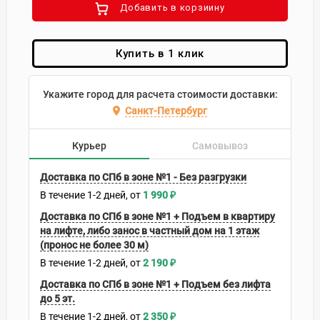
Добавить в корзиину
Купить в 1 клик
Укажите город для расчета стоимости доставки:
Санкт-Петербург
Курьер
Самовывоз
Доставка по СПб в зоне №1 - Без разгрузки
В течение
1-2
дней
1 990
₽
Доставка по СПб в зоне №1 + Подъем в квартиру
на лифте, либо занос в частный дом на 1 этаж
(пронос не более 30 м)
В течение
1-2
дней
2 190
₽
Доставка по СПб в зоне №1 + Подъем без лифта
до 5 эт.
В течение
1-2
дней
2 350
₽