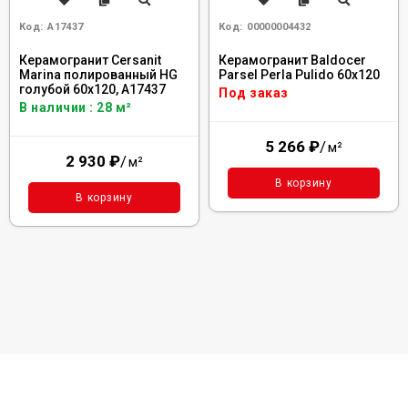
Код:
A17437
Код:
00000004432
Керамогранит Cersanit
Керамогранит Baldocer
Marina полированный HG
Parsel Perla Pulido 60x120
голубой 60x120, A17437
Под заказ
В наличии : 28 м²
5 266
₽
/
м²
2 930
₽
/
м²
В корзину
В корзину