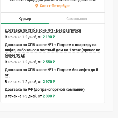
Санкт-Петербург
Курьер
Самовывоз
Доставка по СПб в зоне №1 - Без разгрузки
В течение
1-2
дней
2 190
₽
Доставка по СПб в зоне №1 + Подъем в квартиру на
лифте, либо занос в частный дом на 1 этаж (пронос не
более 30 м)
В течение
1-2
дней
2 550
₽
Доставка по СПб в зоне №1 + Подъем без лифта до 5
эт.
В течение
1-2
дней
2 970
₽
Доставка по РФ (до транспортной компании)
В течение
1-3
дней
2 890
₽