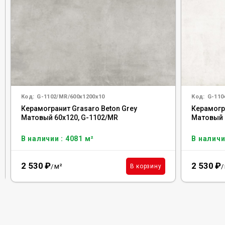
Код:
G-1102/MR/600x1200x10
Код:
G-110
Керамогранит Grasaro Beton Grey
Керамогр
Матовый 60x120, G-1102/MR
Матовый 
В наличии : 4081 м²
В наличи
2 530
₽
2 530
₽
м²
В корзину
/
/