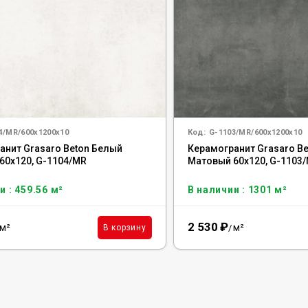
4/MR/600x1200x10
Код:
G-1103/MR/600x1200x10
анит Grasaro Beton Белый
Керамогранит Grasaro Be
60x120, G-1104/MR
Матовый 60x120, G-1103
и : 459.56 м²
В наличии : 1301 м²
2 530
₽
м²
м²
В корзину
/