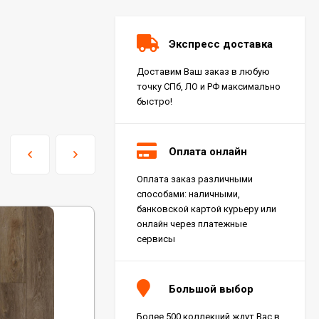
Экспресс доставка
Доставим Ваш заказ в любую
точку СПб, ЛО и РФ максимально
быстро!
Оплата онлайн
Оплата заказ различными
Керамогранит Italon
способами: наличными,
Charme Extra Silver Ret
60x120, 610010001196
банковской картой курьеру или
4 046
₽
м²
/
онлайн через платежные
сервисы
Керамогранит Italon
Charme Evo Imperiale
Большой выбор
Ret 60x120,
610010001413
4 025
₽
м²
/
Более 500 коллекций ждут Вас в