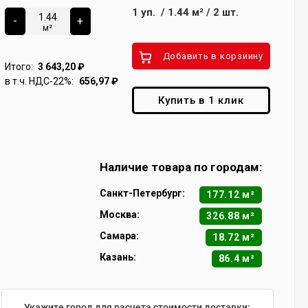
1
уп.
/
1.44
м²
/
2
шт.
-
+
м²
Добавить в корзиину
Итого:
3 643,20
₽
в т.ч. НДС-22%:
656,97
₽
Купить в 1 клик
Наличие товара по городам:
Санкт-Петербург:
177.12 м²
Москва:
326.88 м²
Самара:
18.72 м²
Казань:
86.4 м²
Укажите город для расчета стоимости доставки: