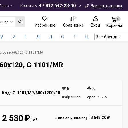
+7 812 642-23-40
О нас
Контакты
Заказать звонок
0
гории
Избранное
Сравнение
Вход
Корзина
V
Z
Г
Д
Л
С
Т
Ц
Все бренды
атовый 60x120, G-1101/MR
60x120, G-1101/MR
В
К
Код:
G-1101/MR/600x1200x10
избранное
сравнению
2 530
₽
Цена за упаковку:
3 643,20
₽
м²
/