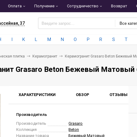
Оплата
Получение
Сотрудничество
Возврат
ассейная, 37
Все кате
H
I
K
L
M
N
O
P
R
S
T
ческая плитка
Керамогранит
Керамогранит Grasaro Beton Бежевый М
анит Grasaro Beton Бежевый Матовый 
ХАРАКТЕРИСТИКИ
ОБЗОР
ОТЗЫВЫ
0
Производитель
Производитель
Grasaro
Коллекция
Beton
Название товара
Бежевый Матовый