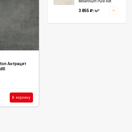
Millennium Pure Ret
60x120, 610010001456
3 855
₽
м²
/
Керамогранит Italon
Continuum Polar Ret
60x60, 610010002672
3 001
₽
м²
/
Код:
60120AJA25M
ton Антрацит
Керамогранит LCM Ajax Graphite 60x120,
/MR
60120AJA25M
Керамогранит Italon
Continuum Petrol Ret
60x60, 610010002676
В наличии : 5 м²
3 226
₽
м²
/
2 303
₽
м²
В корзину
В корзину
/
Керамогранит Italon
Charme Extra Silver Ret
60x120, 610010001196
4 046
₽
м²
/