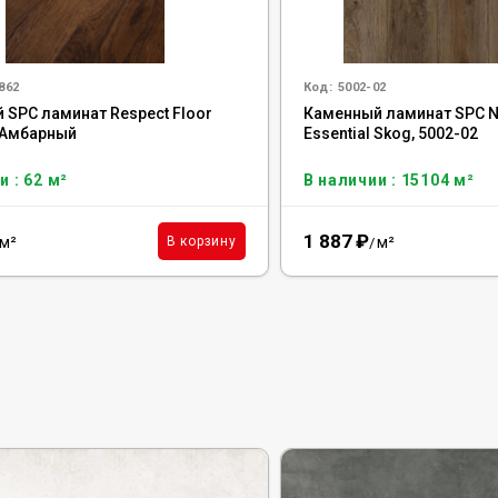
862
Код:
5002-02
 SPC ламинат Respect Floor
Каменный ламинат SPC N
 Амбарный
Essential Skog, 5002-02
и : 62 м²
В наличии : 15104 м²
1 887
₽
м²
м²
В корзину
/