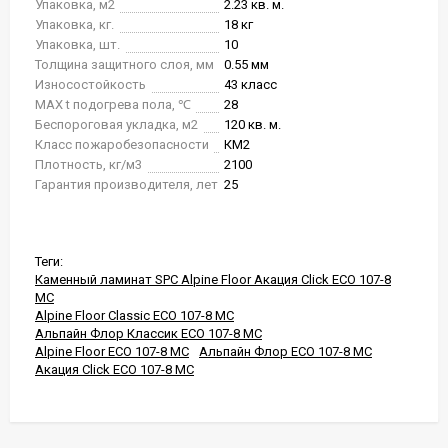
Упаковка, м2
2.23 кв. м.
Упаковка, кг.
18 кг
Упаковка, шт.
10
Толщина защитного слоя, мм
0.55 мм
Износостойкость
43 класс
MAX t подогрева пола, ℃
28
Беспороговая укладка, м2
120 кв. м.
Класс пожаробезопасности
КМ2
Плотность, кг/м3
2100
Гарантия производителя, лет
25
Теги:
Каменный ламинат SPC Alpine Floor Акация Click ЕСО 107-8
MC
Alpine Floor Classic ЕСО 107-8 MC
Альпайн Флор Классик ЕСО 107-8 MC
Alpine Floor ЕСО 107-8 MC
Альпайн Флор ЕСО 107-8 MC
Акация Click ЕСО 107-8 MC