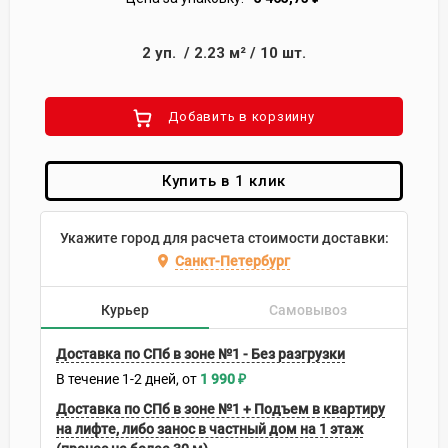
2
уп.
/
2.23
м²
/
10
шт.
Добавить в корзиину
Купить в 1 клик
Укажите город для расчета стоимости доставки:
Санкт-Петербург
Курьер
Самовывоз
Доставка по СПб в зоне №1 - Без разгрузки
В течение
1-2
дней
1 990
₽
Доставка по СПб в зоне №1 + Подъем в квартиру
на лифте, либо занос в частный дом на 1 этаж