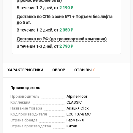
(пронос не более 30 м)
В течение
1-2
дней
2 190
₽
Доставка по СПб в зоне №1 + Подъем без лифта
до 5 эт.
В течение
1-2
дней
2 350
₽
Доставка по РФ (до транспортной компании)
В течение
1-3
дней
2 790
₽
ХАРАКТЕРИСТИКИ
ОБЗОР
ОТЗЫВЫ
0
Производитель
Производитель
Alpine Floor
Коллекция
CLASSIC
Название товара
Акация Click
Код производителя
ЕСО 107-8 MC
Страна бренда
Германия
Страна производства
Китай