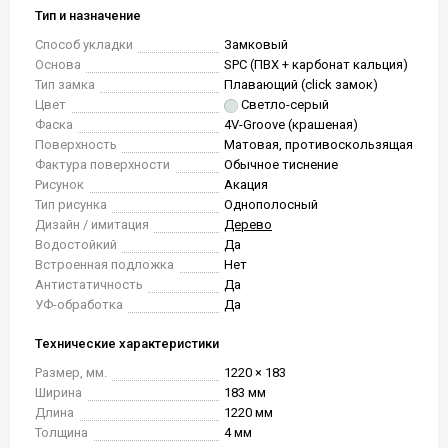
Тип и назначение
Способ укладки
Замковый
Основа
SPC (ПВХ + карбонат кальция)
Тип замка
Плавающий (click замок)
Цвет
Светло-серый
Фаска
4V-Groove (крашеная)
Поверхность
Матовая, противоскользящая
Фактура поверхности
Обычное тиснение
Рисунок
Акация
Тип рисунка
Однополосный
Дизайн / имитация
Дерево
Водостойкий
Да
Встроенная подложка
Нет
Антистатичность
Да
УФ-обработка
Да
Технические характеристики
Размер, мм.
1220 × 183
Ширина
183 мм
Длина
1220 мм
Толщина
4 мм