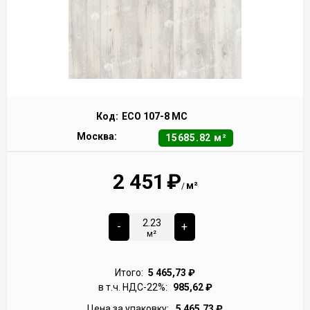
Код:
ECO 107-8 MC
Москва:
15685.82 м²
2 451
₽
м²
/
-
+
м²
Итого:
5 465,73
₽
в т.ч. НДС-22%:
985,62
₽
Цена за упаковку:
5 465,73
₽