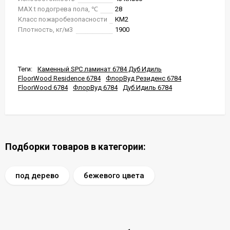
MAX t подогрева пола, ℃
28
Класс пожаробезопасности
КМ2
Плотность, кг/м3
1900
Теги:
Каменный SPC ламинат 6784 Дуб Идиль
FloorWood Residence 6784
ФлорВуд Резиденс 6784
FloorWood 6784
ФлорВуд 6784
Дуб Идиль 6784
Подборки товаров в категории:
под дерево
бежевого цвета