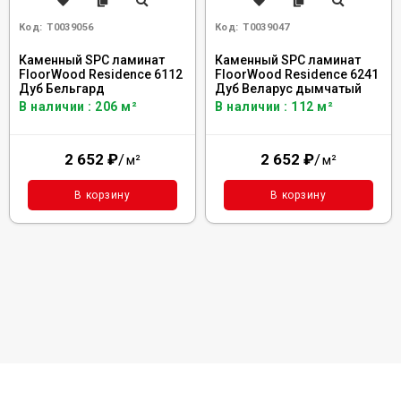
Код:
Т0039056
Код:
Т0039047
Каменный SPC ламинат
Каменный SPC ламинат
FloorWood Residence 6112
FloorWood Residence 6241
Дуб Бельгард
Дуб Веларус дымчатый
В наличии : 206 м²
В наличии : 112 м²
2 652
₽
/
2 652
₽
/
м²
м²
В корзину
В корзину