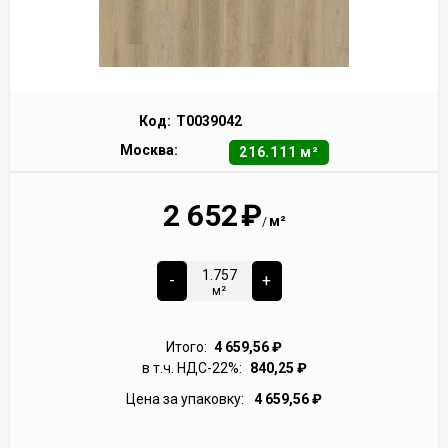
Код:
Т0039042
Москва:
216.111 м²
2 652
₽
м²
/
-
+
м²
Итого:
4 659,56
₽
в т.ч. НДС-22%:
840,25
₽
Цена за упаковку:
4 659,56
₽