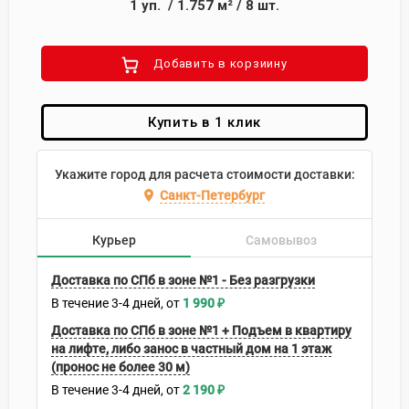
1
уп.
/
1.757
м²
/
8
шт.
Добавить в корзиину
Купить в 1 клик
Укажите город для расчета стоимости доставки:
Санкт-Петербург
Курьер
Самовывоз
Доставка по СПб в зоне №1 - Без разгрузки
В течение
3-4
дней
1 990
₽
Доставка по СПб в зоне №1 + Подъем в квартиру
на лифте, либо занос в частный дом на 1 этаж
(пронос не более 30 м)
В течение
3-4
дней
2 190
₽