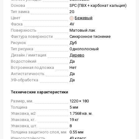
Основа
SPC (ПВХ + карбонат кальция)
Тип замка
2G
Цвет
Бежевый
Фаска
4V
Поверхность
Матовый лак
Фактура поверхности
Синхронное тиснение
Рисунок
Дуб
Тип рисунка
Однополосный
Дизайн / имитация
Дерево
Водостойкий
Да
Встроенная подложка
Нет
Антистатичность
Да
УФ-обработка
Да
Технические характеристики
Размер, мм.
1220 × 180
Толщина
5 мм
Упаковка, м2
1.7568 кв. м.
Упаковка, кг.
19 кг
Упаковка, шт.
8
Толщина защитного слоя, мм
0.55 мм
Износостойкость
43 класс