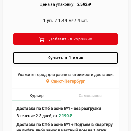
Цена за упаковку:
2 592
₽
1
уп.
/
1.44
м²
/
4
шт.
Добавить в корзиину
Купить в 1 клик
Укажите город для расчета стоимости доставки:
Санкт-Петербург
Курьер
Самовывоз
Доставка по СПб в зоне №1 - Без разгрузки
В течение
2-3
дней
2 190
₽
Доставка по СПб в зоне №1 + Подъем в квартиру
на лифте, либо занос в частный дом на 1 этаж