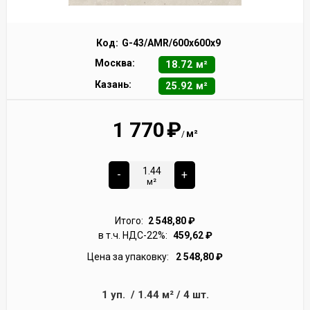
Код:
G-43/AMR/600x600x9
Москва:
18.72 м²
Казань:
25.92 м²
1 770
₽
м²
/
-
+
м²
Итого:
2 548,80
₽
в т.ч. НДС-22%:
459,62
₽
Цена за упаковку:
2 548,80
₽
1
уп.
/
1.44
м²
/
4
шт.