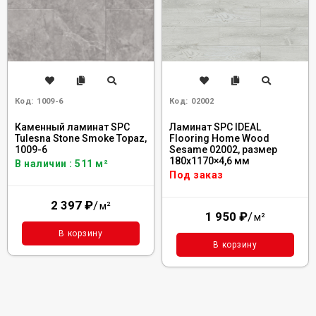
Код:
1009-6
Код:
02002
Каменный ламинат SPC
Ламинат SPC IDEAL
Tulesna Stone Smoke Topaz,
Flooring Home Wood
1009-6
Sesame 02002, размер
180x1170×4,6 мм
В наличии : 511 м²
Под заказ
2 397
₽
/
м²
1 950
₽
/
м²
В корзину
В корзину