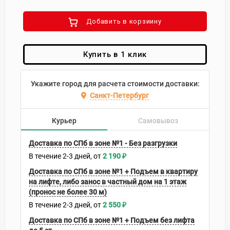
Добавить в корзиину
Купить в 1 клик
Укажите город для расчета стоимости доставки:
Санкт-Петербург
Курьер
Самовывоз
Доставка по СПб в зоне №1 - Без разгрузки
В течение
2-3
дней
2 190
₽
Доставка по СПб в зоне №1 + Подъем в квартиру
на лифте, либо занос в частный дом на 1 этаж
(пронос не более 30 м)
В течение
2-3
дней
2 550
₽
Доставка по СПб в зоне №1 + Подъем без лифта