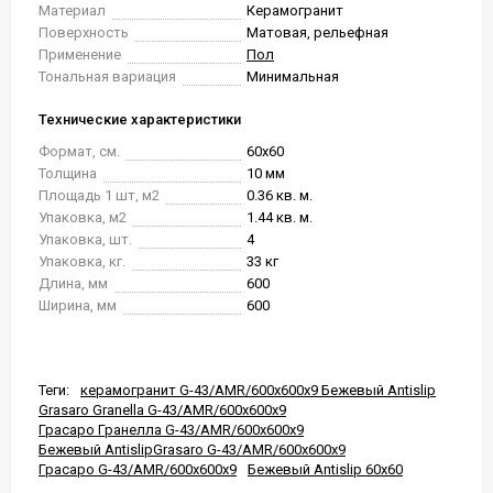
Материал
Керамогранит
Поверхность
Матовая, рельефная
Применение
Пол
Тональная вариация
Минимальная
Технические характеристики
Формат, см.
60x60
Толщина
10 мм
Площадь 1 шт, м2
0.36 кв. м.
Упаковка, м2
1.44 кв. м.
Упаковка, шт.
4
Упаковка, кг.
33 кг
Длина, мм
600
Ширина, мм
600
Теги:
керамогранит G-43/AMR/600x600x9 Бежевый Antislip
Grasaro Granella G-43/AMR/600x600x9
Грасаро Гранелла G-43/AMR/600x600x9
Бежевый AntislipGrasaro G-43/AMR/600x600x9
Грасаро G-43/AMR/600x600x9
Бежевый Antislip 60x60