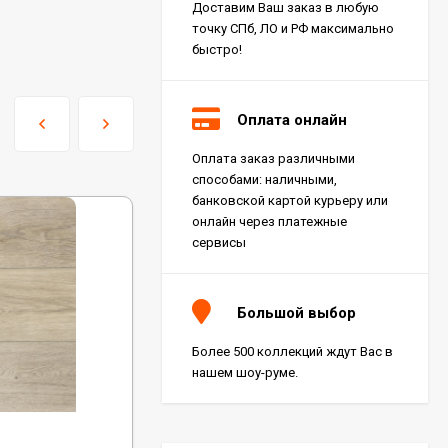
Доставим Ваш заказ в любую
точку СПб, ЛО и РФ максимально
быстро!
Оплата онлайн
Оплата заказ различными
Керамогранит Italon
способами: наличными,
Charme Extra Silver Ret
60x120, 610010001196
банковской картой курьеру или
4 046
₽
м²
/
онлайн через платежные
сервисы
Керамогранит Italon
Charme Evo Imperiale
Большой выбор
Ret 60x120,
610010001413
4 025
₽
м²
/
Более 500 коллекций ждут Вас в
нашем шоу-руме.
Керамогранит
Kerranova Alleya Dark
Код:
1002-6
Brown 20x120, K-