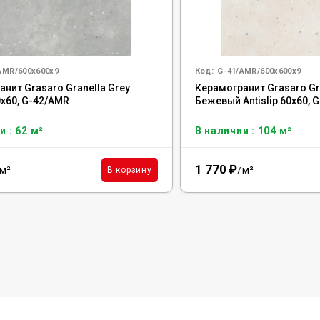
AMR/600x600x9
Код:
G-41/AMR/600x600x9
нит Grasaro Granella Grey
Керамогранит Grasaro Gr
60x60, G-42/AMR
Бежевый Antislip 60x60, 
и : 62 м²
В наличии : 104 м²
1 770
₽
м²
м²
В корзину
/