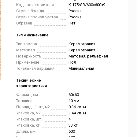
Код производителя
K-175/SR/600x600x9
Страна бренда
Россия
Страна производства
Россия
Образец
Нет
Тип и назначение
Тип товара
Керамогранит
Материал
Керамогранит
Поверхность
Матовая, рельефная
Применение
Пол
Тональная вариация
Минимальная
Технические
характеристики
Формат, см.
60x60
Толщина
10 мм
Площадь 1 шт, м2
0.36 кв. м.
Упаковка, м2
1.44 кв. м.
Упаковка, шт.
4
Упаковка, кг.
33 кг
Длина, мм
600