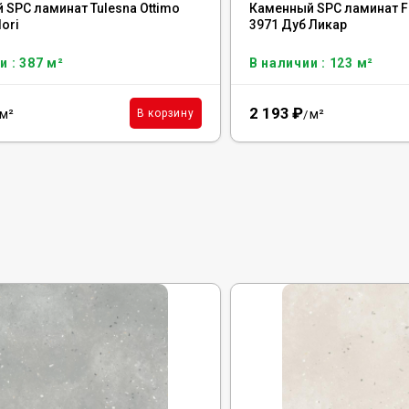
 SPC ламинат Tulesna Ottimo
Каменный SPC ламинат F
lori
3971 Дуб Ликар
и : 387 м²
В наличии : 123 м²
2 193
₽
м²
м²
В корзину
/