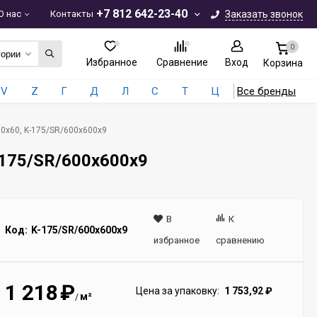
+7 812 642-23-40
О нас
Контакты
Заказать звонок
0
гории
Избранное
Сравнение
Вход
Корзина
V
Z
Г
Д
Л
С
Т
Ц
Все бренды
60x60, K-175/SR/600x600x9
-175/SR/600x600x9
В
К
Код:
K-175/SR/600x600x9
избранное
сравнению
1 218
₽
Цена за упаковку:
1 753,92
₽
м²
/