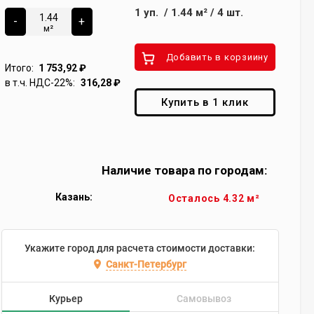
1
уп.
/
1.44
м²
/
4
шт.
-
+
м²
Добавить в корзиину
Итого:
1 753,92
₽
в т.ч. НДС-22%:
316,28
₽
Купить в 1 клик
Наличие товара по городам:
Казань:
Осталось 4.32 м²
Укажите город для расчета стоимости доставки:
Санкт-Петербург
Курьер
Самовывоз