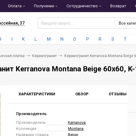
Оплата
Получение
Сотрудничество
Возврат
ассейная, 37
Все кате
H
I
K
L
M
N
O
P
R
S
T
ческая плитка
Керамогранит
Керамогранит Kerranova Montana Beige 
нит Kerranova Montana Beige 60x60, K
ХАРАКТЕРИСТИКИ
ОБЗОР
ОТЗЫВЫ
0
Производитель
Производитель
Kerranova
Коллекция
Montana
Название товара
Beige