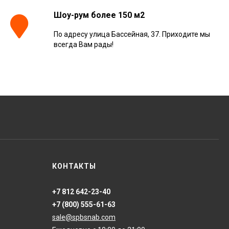
Шоу-рум более 150 м2
По адресу улица Бассейная, 37. Приходите мы
Керамогранит
всегда Вам рады!
Kerranova Alleya Dark
Brown 20x120, K-
2104/SR/200x1200x11
3 110
₽
м²
/
Керамогранит
ONLYGRES Cement
COG501 60x60x20
противоскольз. рект.
4 130
₽
м²
/
(0.72 м2)
Керамогранит Atlas
КОНТАКТЫ
Concorde Russia Rive
Dolce Riva Rettificato
20x120, 610010002297
4 008
₽
м²
/
+7 812 642-23-40
+7 (800) 555-61-63
sale@spbsnab.com