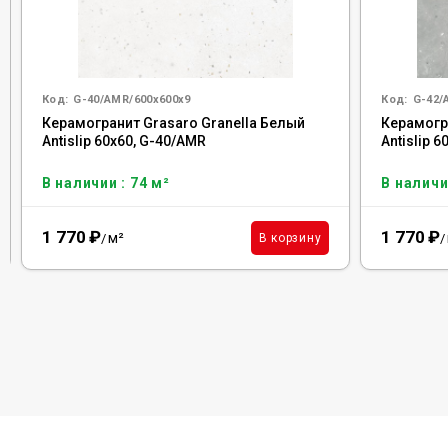
Код:
G-40/AMR/600x600x9
Код:
G-42/
Керамогранит Grasaro Granella Белый
Керамогра
Antislip 60x60, G-40/AMR
Antislip 
В наличии : 74 м²
В наличи
1 770
₽
1 770
₽
м²
В корзину
/
/