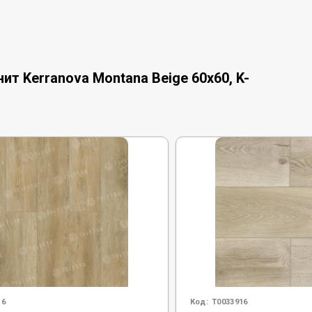
т Kerranova Montana Beige 60x60, K-
16
Код:
Т0033916