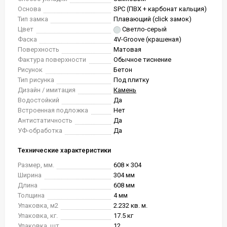
Основа
SPC (ПВХ + карбонат кальция)
Тип замка
Плавающий (click замок)
Цвет
Светло-серый
Фаска
4V-Groove (крашеная)
Поверхность
Матовая
Фактура поверхности
Обычное тиснение
Рисунок
Бетон
Тип рисунка
Под плитку
Дизайн / имитация
Камень
Водостойкий
Да
Встроенная подложка
Нет
Антистатичность
Да
УФ-обработка
Да
Технические характеристики
Размер, мм.
608 × 304
Ширина
304 мм
Длина
608 мм
Толщина
4 мм
Упаковка, м2
2.232 кв. м.
Упаковка, кг.
17.5 кг
Упаковка, шт.
12