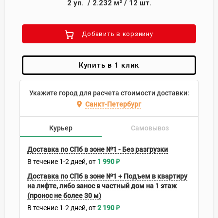
2
уп.
/
2.232
м²
/
12
шт.
Добавить в корзиину
Купить в 1 клик
Укажите город для расчета стоимости доставки:
Санкт-Петербург
Курьер
Самовывоз
Доставка по СПб в зоне №1 - Без разгрузки
В течение
1-2
дней
1 990
₽
Доставка по СПб в зоне №1 + Подъем в квартиру
на лифте, либо занос в частный дом на 1 этаж
(пронос не более 30 м)
В течение
1-2
дней
2 190
₽