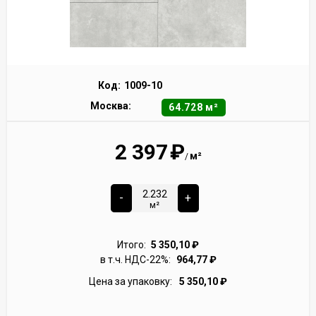
Код:
1009-10
Москва:
64.728 м²
2 397
₽
м²
/
-
+
м²
Итого:
5 350,10
₽
в т.ч. НДС-22%:
964,77
₽
Цена за упаковку:
5 350,10
₽