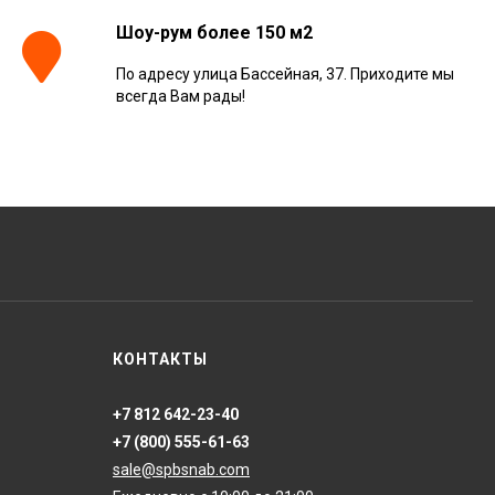
Шоу-рум более 150 м2
По адресу улица Бассейная, 37. Приходите мы
Керамогранит
всегда Вам рады!
Kerranova Alleya Dark
Brown 20x120, K-
2104/SR/200x1200x11
3 110
₽
м²
/
Керамогранит
ONLYGRES Cement
COG501 60x60x20
противоскольз. рект.
4 130
₽
м²
/
(0.72 м2)
Керамогранит Atlas
КОНТАКТЫ
Concorde Russia Rive
Dolce Riva Rettificato
20x120, 610010002297
4 008
₽
м²
/
+7 812 642-23-40
+7 (800) 555-61-63
sale@spbsnab.com