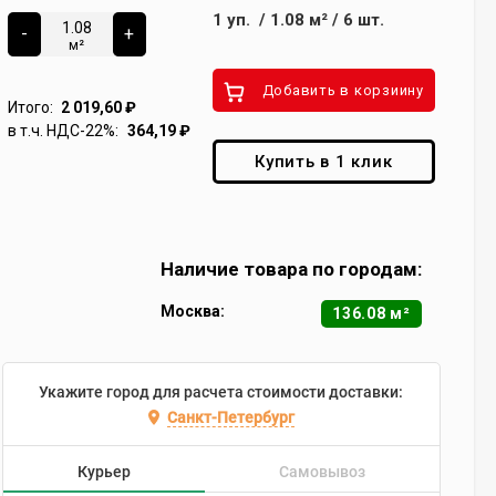
1
уп.
/
1.08
м²
/
6
шт.
-
+
м²
Добавить в корзиину
Итого:
2 019,60
₽
в т.ч. НДС-22%:
364,19
₽
Купить в 1 клик
Наличие товара по городам:
Москва:
136.08 м²
Укажите город для расчета стоимости доставки:
Санкт-Петербург
Курьер
Самовывоз