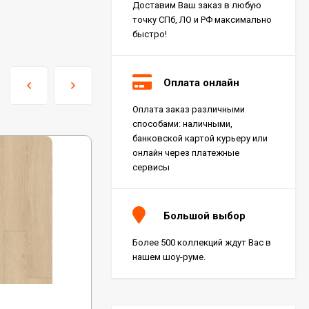
Доставим Ваш заказ в любую
точку СПб, ЛО и РФ максимально
быстро!
Оплата онлайн
Оплата заказ различными
Керамогранит Italon
способами: наличными,
Charme Extra Silver Ret
60x120, 610010001196
банковской картой курьеру или
4 046
₽
м²
/
онлайн через платежные
сервисы
Керамогранит Italon
Charme Evo Imperiale
Большой выбор
Ret 60x120,
610010001413
4 025
₽
м²
/
Более 500 коллекций ждут Вас в
нашем шоу-руме.
Керамогранит
Kerranova Alleya Dark
Код:
ECO 14-9 MC
Brown 20x120, K-