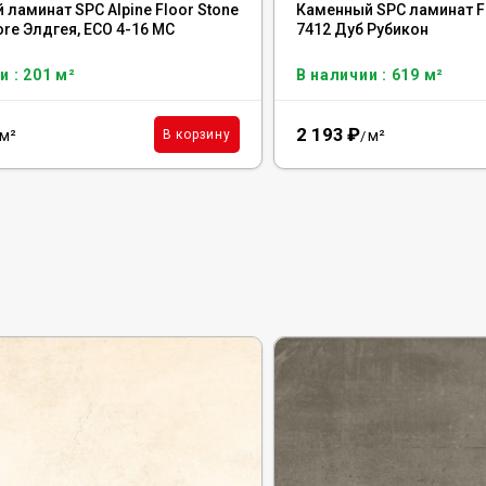
ламинат SPC Alpine Floor Stone
Каменный SPC ламинат F
ore Элдгея, ЕСО 4-16 MC
7412 Дуб Рубикон
и : 201 м²
В наличии : 619 м²
2 193
₽
м²
м²
В корзину
/