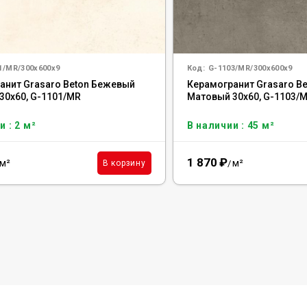
1/MR/300x600x9
Код:
G-1103/MR/300x600x9
анит Grasaro Beton Бежевый
Керамогранит Grasaro Be
30x60, G-1101/MR
Матовый 30x60, G-1103/
и : 2 м²
В наличии : 45 м²
1 870
₽
м²
м²
В корзину
/