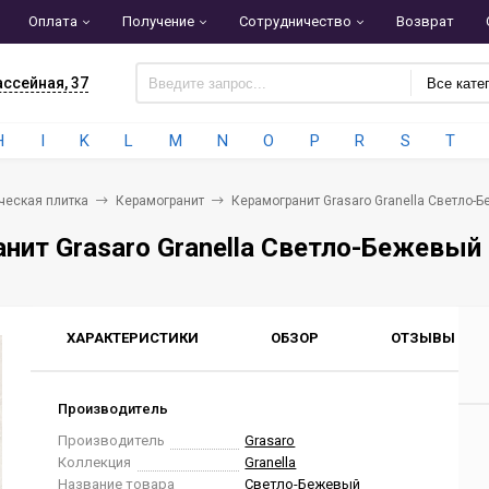
Оплата
Получение
Сотрудничество
Возврат
ассейная, 37
Все кате
H
I
K
L
M
N
O
P
R
S
T
ческая плитка
Керамогранит
Керамогранит Grasaro Granella Светло-
нит Grasaro Granella Светло-Бежевый
ХАРАКТЕРИСТИКИ
ОБЗОР
ОТЗЫВЫ
0
Производитель
Производитель
Grasaro
Коллекция
Granella
Название товара
Светло-Бежевый