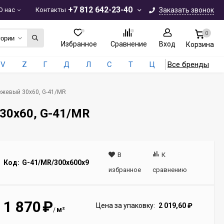
+7 812 642-23-40
О нас
Контакты
Заказать звонок
0
гории
Избранное
Сравнение
Вход
Корзина
V
Z
Г
Д
Л
С
Т
Ц
Все бренды
Бежевый 30x60, G-41/MR
 30x60, G-41/MR
В
К
Код:
G-41/MR/300x600x9
избранное
сравнению
1 870
₽
Цена за упаковку:
2 019,60
₽
м²
/