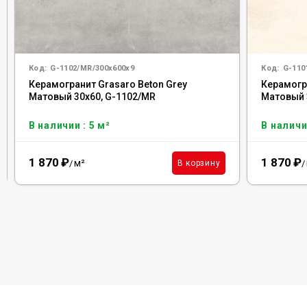
Код:
G-1102/MR/300x600x9
Код:
G-110
Керамогранит Grasaro Beton Grey
Керамогр
Матовый 30x60, G-1102/MR
Матовый 
В наличии : 5 м²
В наличи
1 870
₽
1 870
₽
м²
В корзину
/
/