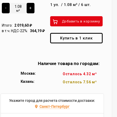
1
уп.
/
1.08
м²
/
6
шт.
-
+
м²
Добавить в корзиину
Итого:
2 019,60
₽
в т.ч. НДС-22%:
364,19
₽
Купить в 1 клик
Наличие товара по городам:
Москва:
Осталось 4.32 м²
Казань:
Осталось 7.56 м²
Укажите город для расчета стоимости доставки:
Санкт-Петербург