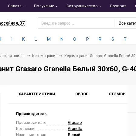
Оплата
Получение
Сотрудничество
Возврат
ассейная, 37
Все кате
H
I
K
L
M
N
O
P
R
S
T
ческая плитка
Керамогранит
Керамогранит Grasaro Granella Белый 30
нит Grasaro Granella Белый 30x60, G-
ХАРАКТЕРИСТИКИ
ОБЗОР
ОТЗЫВЫ
0
Производитель
Производитель
Grasaro
Коллекция
Granella
Название товара
Белый