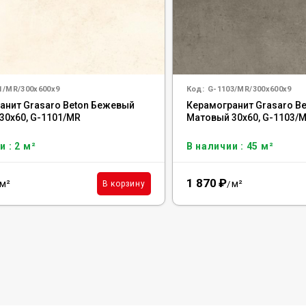
1/MR/300x600x9
Код:
G-1103/MR/300x600x9
анит Grasaro Beton Бежевый
Керамогранит Grasaro Be
30x60, G-1101/MR
Матовый 30x60, G-1103/
и : 2 м²
В наличии : 45 м²
1 870
₽
м²
м²
В корзину
/