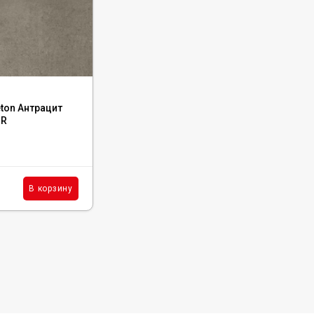
Код:
G-41/MR/300x600x9
ton Антрацит
Керамогранит Grasaro Granella Светло-
MR
Бежевый 30x60, G-41/MR
В наличии : 137 м²
1 870
₽
м²
В корзину
В корзину
/