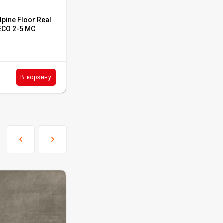
Код:
ECO 101-11
pine Floor Real
Каменный ламинат SPC Ensten Hygge
ECO 2-5 MC
Олея, ECO 101-11
В наличии : 4751 м²
2 724
₽
м²
В корзину
В корзину
/