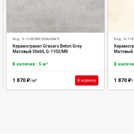
Код:
G-1102/MR/300x600x9
Код:
G-110
Керамогранит Grasaro Beton Grey
Керамогр
Матовый 30x60, G-1102/MR
Матовый 
В наличии : 5 м²
В наличи
1 870
₽
1 870
₽
м²
В корзину
/
/