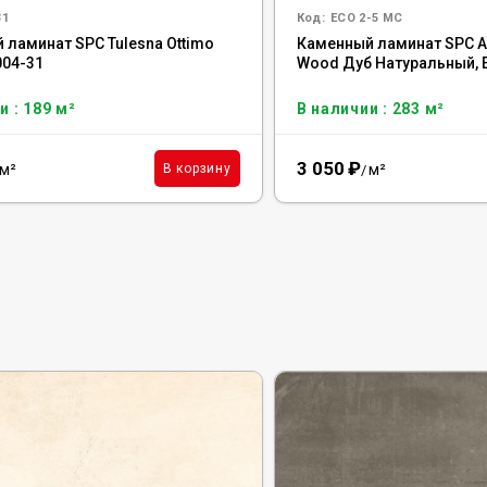
31
Код:
ECO 2-5 MC
 ламинат SPC Tulesna Ottimo
Каменный ламинат SPC Al
1004-31
Wood Дуб Натуральный, 
и : 189 м²
В наличии : 283 м²
3 050
₽
м²
м²
В корзину
/