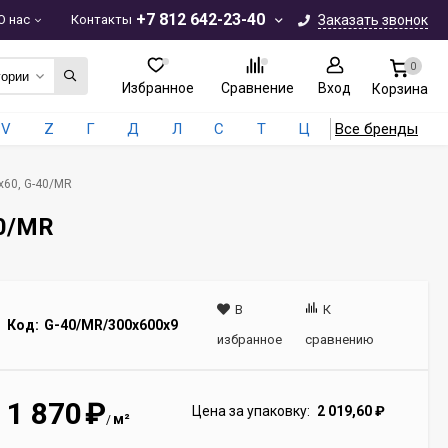
+7 812 642-23-40
О нас
Контакты
Заказать звонок
0
гории
Избранное
Сравнение
Вход
Корзина
V
Z
Г
Д
Л
С
Т
Ц
Все бренды
x60, G-40/MR
40/MR
В
К
Код:
G-40/MR/300x600x9
избранное
сравнению
1 870
₽
Цена за упаковку:
2 019,60
₽
м²
/