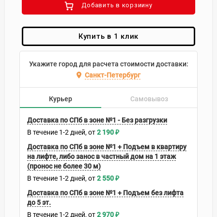
Добавить в корзиину
Купить в 1 клик
Укажите город для расчета стоимости доставки:
Санкт-Петербург
Курьер
Самовывоз
Доставка по СПб в зоне №1 - Без разгрузки
В течение
1-2
дней
2 190
₽
Доставка по СПб в зоне №1 + Подъем в квартиру
на лифте, либо занос в частный дом на 1 этаж
(пронос не более 30 м)
В течение
1-2
дней
2 550
₽
Доставка по СПб в зоне №1 + Подъем без лифта
до 5 эт.
В течение
1-2
дней
2 970
₽