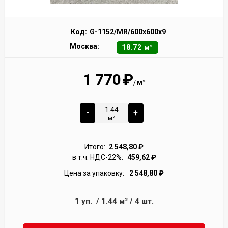
Код:
G-1152/MR/600x600x9
Москва:
18.72 м²
1 770
₽
м²
/
-
+
м²
Итого:
2 548,80
₽
в т.ч. НДС-22%:
459,62
₽
Цена за упаковку:
2 548,80
₽
1
уп.
/
1.44
м²
/
4
шт.