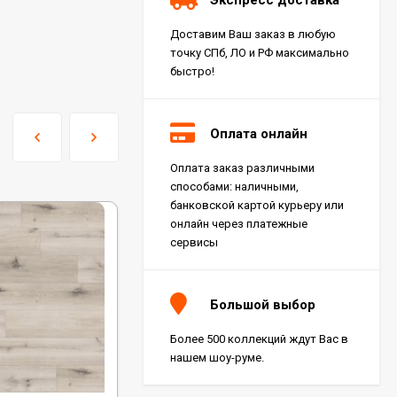
Доставим Ваш заказ в любую
точку СПб, ЛО и РФ максимально
быстро!
Оплата онлайн
Оплата заказ различными
Керамогранит Italon
способами: наличными,
Charme Extra Silver Ret
60x120, 610010001196
банковской картой курьеру или
4 046
₽
м²
/
онлайн через платежные
сервисы
Керамогранит Italon
Charme Evo Imperiale
Большой выбор
Ret 60x120,
610010001413
4 025
₽
м²
/
Более 500 коллекций ждут Вас в
нашем шоу-руме.