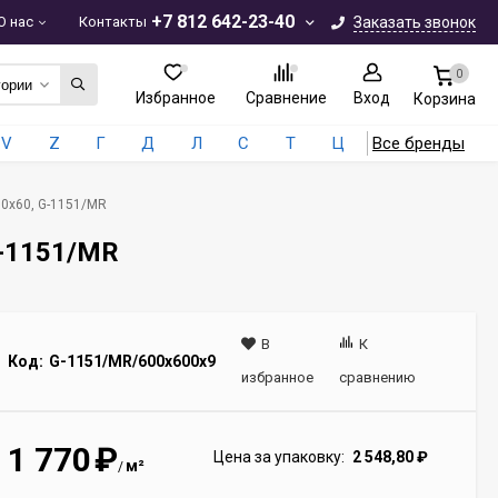
+7 812 642-23-40
О нас
Контакты
Заказать звонок
0
гории
Избранное
Сравнение
Вход
Корзина
V
Z
Г
Д
Л
С
Т
Ц
Все бренды
60x60, G-1151/MR
G-1151/MR
В
К
Код:
G-1151/MR/600x600x9
избранное
сравнению
1 770
₽
Цена за упаковку:
2 548,80
₽
м²
/