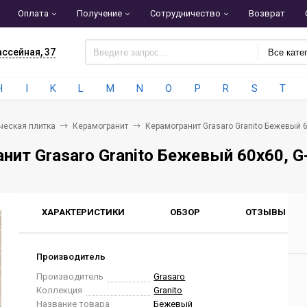
Оплата
Получение
Сотрудничество
Возврат
ассейная, 37
Все кате
H
I
K
L
M
N
O
P
R
S
T
ческая плитка
Керамогранит
Керамогранит Grasaro Granito Бежевый 
нит Grasaro Granito Бежевый 60x60, 
ХАРАКТЕРИСТИКИ
ОБЗОР
ОТЗЫВЫ
0
Производитель
Производитель
Grasaro
Коллекция
Granito
Название товара
Бежевый