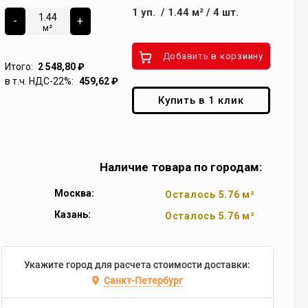
1
уп.
/
1.44
м²
/
4
шт.
-
+
м²
Добавить в корзиину
Итого:
2 548,80
₽
в т.ч. НДС-22%:
459,62
₽
Купить в 1 клик
Наличие товара по городам:
Москва:
Осталось 5.76 м²
Казань:
Осталось 5.76 м²
Укажите город для расчета стоимости доставки:
Санкт-Петербург