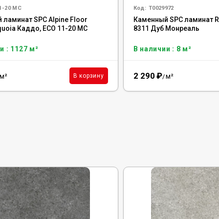
1-20 MC
Код:
Т0029972
 ламинат SPC Alpine Floor
Каменный SPC ламинат Re
quoia Каддо, ECO 11-20 MC
8311 Дуб Монреаль
и : 1127 м²
В наличии : 8 м²
2 290
₽
м²
м²
В корзину
/