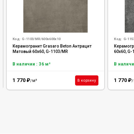
Код:
G-1103/MR/600x600x10
Код:
G-115
Керамогранит Grasaro Beton Антрацит
Керамогр
Матовый 60x60, G-1103/MR
60x60, G
В наличии : 36 м²
В наличи
1 770
₽
1 770
₽
м²
В корзину
/
/