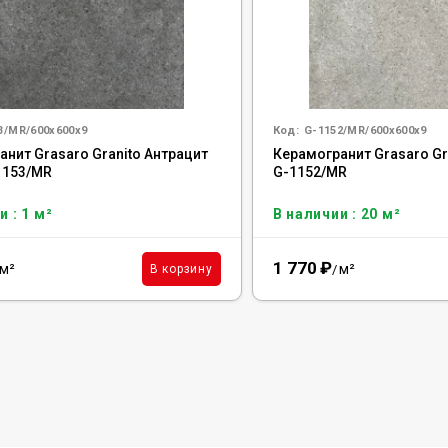
3/MR/600x600x9
Код:
G-1152/MR/600x600x9
анит Grasaro Granito Антрацит
Керамогранит Grasaro Gra
-1153/MR
G-1152/MR
и : 1 м²
В наличии : 20 м²
1 770
₽
м²
м²
В корзину
/