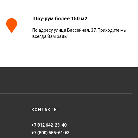
Ret 60x120,
610010001413
4 025
₽
м²
/
Шоу-рум более 150 м2
По адресу улица Бассейная, 37. Приходите мы
Керамогранит
всегда Вам рады!
Kerranova Alleya Dark
Brown 20x120, K-
2104/SR/200x1200x11
3 110
₽
м²
/
Керамогранит
ONLYGRES Cement
COG501 60x60x20
противоскольз. рект.
4 130
₽
м²
/
(0.72 м2)
Керамогранит Atlas
КОНТАКТЫ
Concorde Russia Rive
Dolce Riva Rettificato
20x120, 610010002297
4 008
₽
м²
/
+7 812 642-23-40
+7 (800) 555-61-63