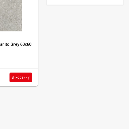
Керамогранит Italon
Continuum Polar Ret
60x60, 610010002672
3 001
₽
м²
/
Код:
610010001989
nito Grey 60x60,
Керамогранит Italon Planet Black Ret
60x60, 610010001989
Керамогранит Italon
Continuum Petrol Ret
60x60, 610010002676
В наличии : 1 м²
3 226
₽
м²
/
1 700
₽
м²
В корзину
В корзину
/
Керамогранит Italon
Charme Extra Silver Ret
60x120, 610010001196
4 046
₽
м²
/
Керамогранит Italon
Charme Evo Imperiale