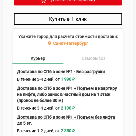
Купить в 1 клик
Укажите город для расчета стоимости доставки:
Санкт-Петербург
Курьер
Самовывоз
Доставка по СПб в зоне №1 - Без разгрузки
В течение
3-4
дней
1 990
₽
Доставка по СПб в зоне №1 + Подъем в квартиру
на лифте, либо занос в частный дом на 1 этаж
(пронос не более 30 м)
В течение
3-4
дней
2 190
₽
Доставка по СПб в зоне №1 + Подъем без лифта
до 5 эт.
В течение
1-2
дней
2 350
₽