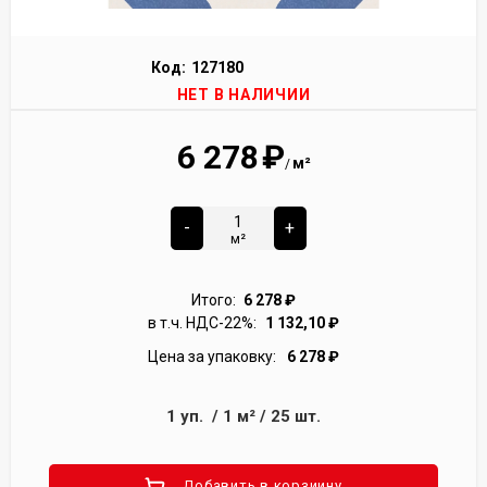
Код:
127180
НЕТ В НАЛИЧИИ
6 278
₽
м²
/
-
+
м²
Итого:
6 278
₽
в т.ч. НДС-22%:
1 132,10
₽
Цена за упаковку:
6 278
₽
1
уп.
/
1
м²
/
25
шт.
Добавить в корзиину