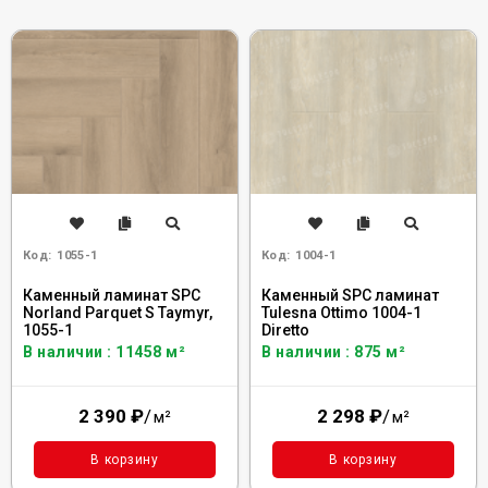
Код:
1055-1
Код:
1004-1
Каменный ламинат SPC
Каменный SPC ламинат
Norland Parquet S Taymyr,
Tulesna Ottimo 1004-1
1055-1
Diretto
В наличии : 11458 м²
В наличии : 875 м²
2 390
₽
/
2 298
₽
/
м²
м²
В корзину
В корзину