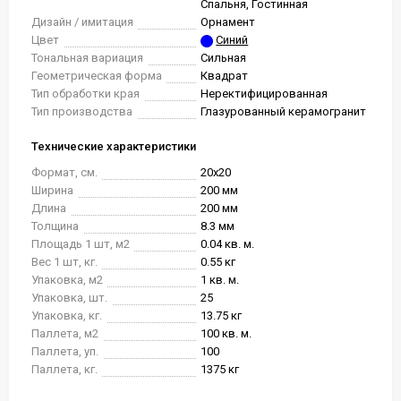
Спальня, Гостинная
Дизайн / имитация
Орнамент
Цвет
Синий
Тональная вариация
Сильная
Геометрическая форма
Квадрат
Тип обработки края
Неректифицированная
Тип производства
Глазурованный керамогранит
Технические характеристики
Формат, см.
20x20
Ширина
200 мм
Длина
200 мм
Толщина
8.3 мм
Площадь 1 шт, м2
0.04 кв. м.
Вес 1 шт, кг.
0.55 кг
Упаковка, м2
1 кв. м.
Упаковка, шт.
25
Упаковка, кг.
13.75 кг
Паллета, м2
100 кв. м.
Паллета, уп.
100
Паллета, кг.
1375 кг