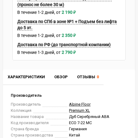
(пронос не более 30 м)
В течение
1-2
дней
2 190
₽
Доставка по СПб в зоне №1 + Подъем без лифта
до 5 эт.
В течение
1-2
дней
2 350
₽
Доставка по РФ (до транспортной компании)
В течение
1-3
дней
2 790
₽
ХАРАКТЕРИСТИКИ
ОБЗОР
ОТЗЫВЫ
0
Производитель
Производитель
Alpine Floor
Коллекция
Premium XL
Название товара
Дуб Серебряный ABA
Код производителя
ECO 7-22 MC
Страна бренда
Германия
Страна производства
Китай