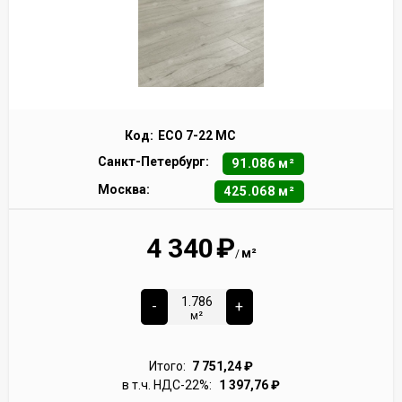
Код:
ECO 7-22 MC
Санкт-Петербург:
91.086 м²
Москва:
425.068 м²
4 340
₽
м²
/
-
+
м²
Итого:
7 751,24
₽
в т.ч. НДС-22%:
1 397,76
₽