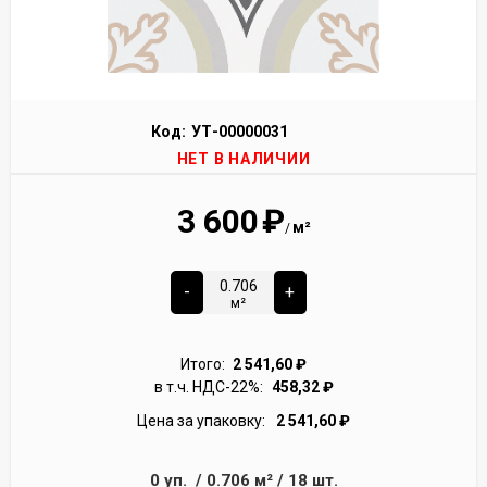
Код:
УТ-00000031
НЕТ В НАЛИЧИИ
3 600
₽
м²
/
-
+
м²
Итого:
2 541,60
₽
в т.ч. НДС-22%:
458,32
₽
Цена за упаковку:
2 541,60
₽
0
уп.
/
0.706
м²
/
18
шт.