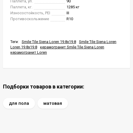
Паллета, уп.
90
Паллета, кг.
1285 кг
Износостойкость, PEI
III
Противоскольжение
R10
Теги:
Smile Tile Siena Loren 19.8x19.8
Smile Tile Siena Loren
Loren 19.8x19.8
керамогранит Smile Tile Siena Loren
керамогранит Loren
Подборки товаров в категории:
для пола
матовая