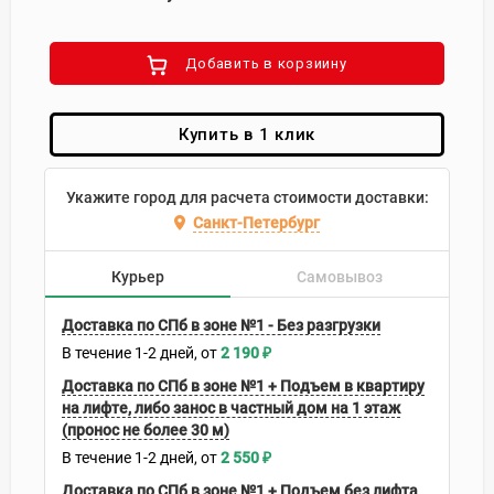
Добавить в корзиину
Купить в 1 клик
Укажите город для расчета стоимости доставки:
Санкт-Петербург
Курьер
Самовывоз
Доставка по СПб в зоне №1 - Без разгрузки
В течение
1-2
дней
2 190
₽
Доставка по СПб в зоне №1 + Подъем в квартиру
на лифте, либо занос в частный дом на 1 этаж
(пронос не более 30 м)
В течение
1-2
дней
2 550
₽
Доставка по СПб в зоне №1 + Подъем без лифта