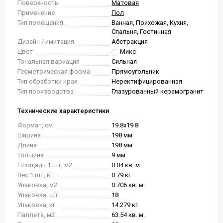
Поверхность
Матовая
Применение
Пол
Тип помещения
Ванная, Прихожая, Кухня,
Спальня, Гостинная
Дизайн / имитация
Абстракция
Цвет
Микс
Тональная вариация
Сильная
Геометрическая форма
Прямоугольник
Тип обработки края
Неректифицированная
Тип производства
Глазурованный керамогранит
Технические характеристики
Формат, см.
19.8x19.8
Ширина
198 мм
Длина
198 мм
Толщина
9 мм
Площадь 1 шт, м2
0.04 кв. м.
Вес 1 шт, кг.
0.79 кг
Упаковка, м2
0.706 кв. м.
Упаковка, шт.
18
Упаковка, кг.
14.279 кг
Паллета, м2
63.54 кв. м.