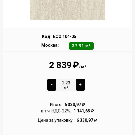
Код:
ECO 104-05
Москва:
37.91 м²
2 839
₽
м²
/
-
+
м²
Итого:
6 330,97
₽
в т.ч. НДС-22%:
1 141,65
₽
Цена за упаковку:
6 330,97
₽