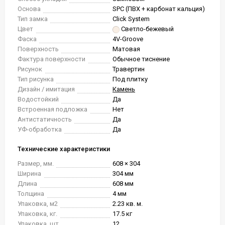
Основа
SPC (ПВХ + карбонат кальция)
Тип замка
Click System
Цвет
Светло-бежевый
Фаска
4V-Groove
Поверхность
Матовая
Фактура поверхности
Обычное тиснение
Рисунок
Травертин
Тип рисунка
Под плитку
Дизайн / имитация
Камень
Водостойкий
Да
Встроенная подложка
Нет
Антистатичность
Да
УФ-обработка
Да
Технические характеристики
Размер, мм.
608 × 304
Ширина
304 мм
Длина
608 мм
Толщина
4 мм
Упаковка, м2
2.23 кв. м.
Упаковка, кг.
17.5 кг
Упаковка, шт.
12