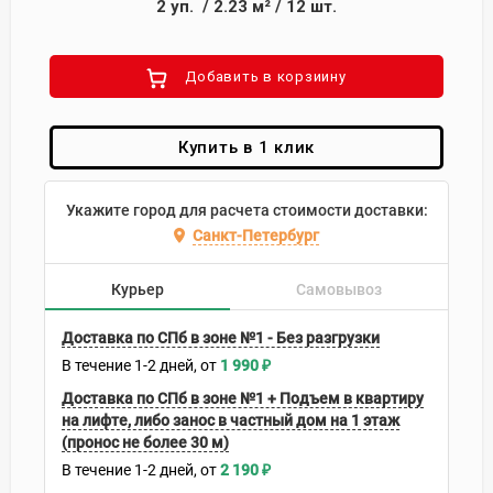
2
уп.
/
2.23
м²
/
12
шт.
Добавить в корзиину
Купить в 1 клик
Укажите город для расчета стоимости доставки:
Санкт-Петербург
Курьер
Самовывоз
Доставка по СПб в зоне №1 - Без разгрузки
В течение
1-2
дней
1 990
₽
Доставка по СПб в зоне №1 + Подъем в квартиру
на лифте, либо занос в частный дом на 1 этаж
(пронос не более 30 м)
В течение
1-2
дней
2 190
₽