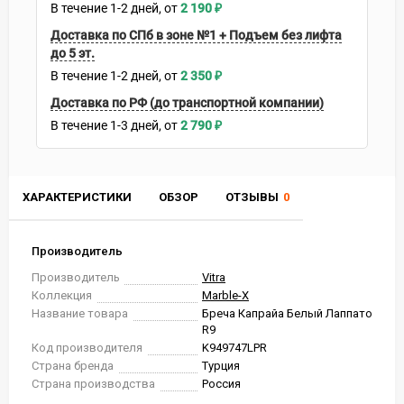
В течение
1-2
дней
2 190
₽
Доставка по СПб в зоне №1 + Подъем без лифта
до 5 эт.
В течение
1-2
дней
2 350
₽
Доставка по РФ (до транспортной компании)
В течение
1-3
дней
2 790
₽
ХАРАКТЕРИСТИКИ
ОБЗОР
ОТЗЫВЫ
0
Производитель
Производитель
Vitra
Коллекция
Marble-X
Название товара
Бреча Капрайа Белый Лаппато
R9
Код производителя
K949747LPR
Страна бренда
Турция
Страна производства
Россия