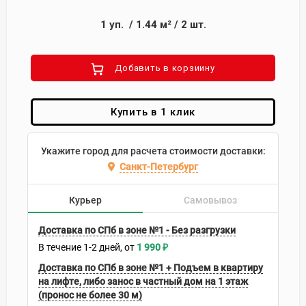
1
уп.
/
1.44
м²
/
2
шт.
Добавить в корзиину
Купить в 1 клик
Укажите город для расчета стоимости доставки:
Санкт-Петербург
Курьер
Самовывоз
Доставка по СПб в зоне №1 - Без разгрузки
В течение
1-2
дней
1 990
₽
Доставка по СПб в зоне №1 + Подъем в квартиру
на лифте, либо занос в частный дом на 1 этаж
(пронос не более 30 м)