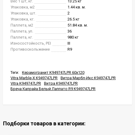
Вес 1 шт, кг.
13.25 кг
Упаковка, м2
1.44 кв. м.
Упаковка, шт.
2
Упаковка, кг.
26.5 кг
Паллета, м2
51.84 кв. м.
Паллета, уп.
36
Паллета, кг.
980 кг
Износостойкость, PEI
III
Противоскольжение
R9
Теги:
Керамогранит K949747LPR 60x120
Vitra Marble-X K949747LPR
Витра Марбл-Икс K949747LPR
Vitra K949747LPR
Витра K949747LPR
Бреча Капрайа Белый Лаппато R9 K949747LPR
Подборки товаров в категории: