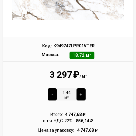
Код:
K949747LPR01VTER
Москва:
18.72 м²
3 297
₽
м²
/
-
+
м²
Итого:
4 747,68
₽
в т.ч. НДС-22%:
856,14
₽
Цена за упаковку:
4 747,68
₽