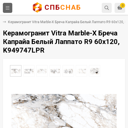
СПБ
СНАБ
0
т
Керамогранит Vitra Marble-X Бреча Капрайа Белый Лаппато R9 60x120, 
Керамогранит Vitra Marble-X Бреча
Капрайа Белый Лаппато R9 60x120,
K949747LPR