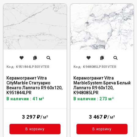
Код:
K951844LPR01VTER
Код:
K948085LPR01VTER
Керамогранит Vitra
Керамогранит Vitra
CityMarble Статуарио
MarbleSystem Бреча Белый
Венато Лаппато R9 60x120,
Лаппато R9 60x120,
K951844LPR
K948085LPR
В наличии : 41 м²
В наличии : 273 м²
3 297
₽
/
3 467
₽
/
м²
м²
В корзину
В корзину