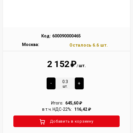
Код:
600090000465
Москва:
Осталось 6.6 шт.
2 152
₽
шт.
/
-
+
шт.
Итого:
645,60
₽
в т.ч. НДС-22%:
116,42
₽
Добавить в корзиину