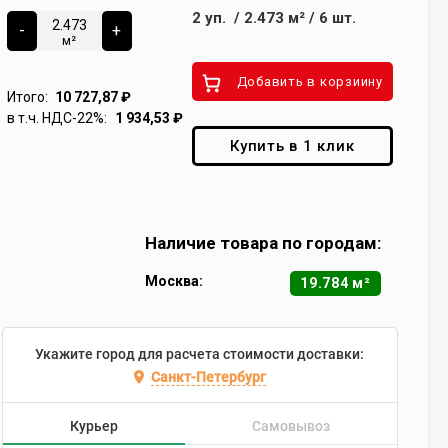
2
уп.
/
2.473
м²
/
6
шт.
-
+
м²
Добавить в корзиину
Итого:
10 727,87
₽
в т.ч. НДС-22%:
1 934,53
₽
Купить в 1 клик
Наличие товара по городам:
Москва:
19.784 м²
Укажите город для расчета стоимости доставки:
Санкт-Петербург
Курьер
Самовывоз