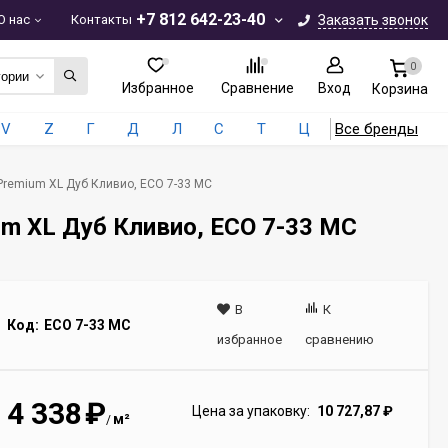
+7 812 642-23-40
О нас
Контакты
Заказать звонок
0
гории
Избранное
Сравнение
Вход
Корзина
V
Z
Г
Д
Л
С
Т
Ц
Все бренды
 Premium XL Дуб Кливио, ECO 7-33 MC
um XL Дуб Кливио, ECO 7-33 MC
В
К
Код:
ECO 7-33 MC
избранное
сравнению
4 338
₽
Цена за упаковку:
10 727,87
₽
м²
/