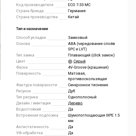
Код производителя
ECO 7-33 MC
Страна бренда
Германия
Страна производства
Китай
Тип и назначение
Способ укладки
Замковый
Основа
ABA (чередование слоёв
SPC и LVT)
Тип замка
Плавающий (click замок)
Цвет
Серый
Фаска
4V-Groove (крашеная)
Поверхность
Матовая,
противоскользящая
Фактура поверхности
Синхронное тиснение
Рисунок
Дуб
Тип рисунка
Однополосный
Дизайн / имитация
Дерево
Водостойкий
Да
Встроенная подложка
Шумопоглощающая IXPE 1.5
мм
Антистатичность
Да
УФ-обработка
Да