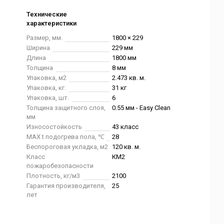
Технические
характеристики
Размер, мм.
1800 × 229
Ширина
229 мм
Длина
1800 мм
Толщина
8 мм
Упаковка, м2
2.473 кв. м.
Упаковка, кг.
31 кг
Упаковка, шт.
6
Толщина защитного слоя,
0.55 мм - Easy Clean
мм
Износостойкость
43 класс
MAX t подогрева пола, ℃
28
Беспороговая укладка, м2
120 кв. м.
Класс
КМ2
пожаробезопасности
Плотность, кг/м3
2100
Гарантия производителя,
25
лет