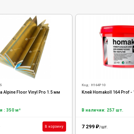
5
Код:
H164P10
Alpine Floor Vinyl Pro 1.5 мм
Клей Homakoll 164 Prof - 
и : 350 м²
В наличии: 257 шт.
7 299
₽
²
шт.
В корзину
/