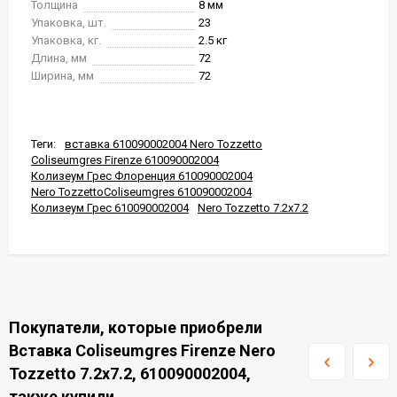
Толщина
8 мм
Упаковка, шт.
23
Упаковка, кг.
2.5 кг
Длина, мм
72
Ширина, мм
72
Теги:
вставка 610090002004 Nero Tozzetto
Coliseumgres Firenze 610090002004
Колизеум Грес Флоренция 610090002004
Nero TozzettoColiseumgres 610090002004
Колизеум Грес 610090002004
Nero Tozzetto 7.2x7.2
Покупатели, которые приобрели
Вставка Coliseumgres Firenze Nero
Tozzetto 7.2x7.2, 610090002004,
также купили