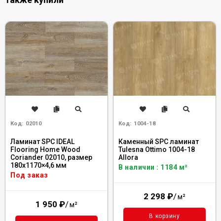
Код:
02010
Код:
1004-18
Ламинат SPC IDEAL
Каменный SPC ламинат
Flooring Home Wood
Tulesna Ottimo 1004-18
Coriander 02010, размер
Allora
180x1170×4,6 мм
В наличии : 1184 м²
Под заказ
2 298
₽
/
м²
1 950
₽
/
м²
В корзину