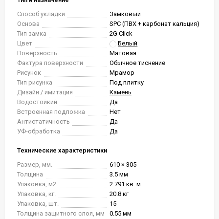
Способ укладки
Замковый
Основа
SPC (ПВХ + карбонат кальция)
Тип замка
2G Click
Цвет
Белый
Поверхность
Матовая
Фактура поверхности
Обычное тиснение
Рисунок
Мрамор
Тип рисунка
Под плитку
Дизайн / имитация
Камень
Водостойкий
Да
Встроенная подложка
Нет
Антистатичность
Да
УФ-обработка
Да
Технические характеристики
Размер, мм.
610 × 305
Толщина
3.5 мм
Упаковка, м2
2.791 кв. м.
Упаковка, кг.
20.8 кг
Упаковка, шт.
15
Толщина защитного слоя, мм
0.55 мм