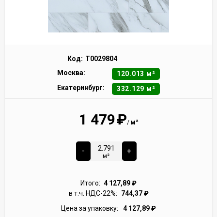
Код:
Т0029804
Москва:
120.013 м²
Екатеринбург:
332.129 м²
1 479
₽
м²
/
-
+
м²
Итого:
4 127,89
₽
в т.ч. НДС-22%:
744,37
₽
Цена за упаковку:
4 127,89
₽