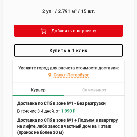
2
уп.
/
2.791
м²
/
15
шт.
Добавить в корзиину
Купить в 1 клик
Укажите город для расчета стоимости доставки:
Санкт-Петербург
Курьер
Самовывоз
Доставка по СПб в зоне №1 - Без разгрузки
В течение
3-4
дней
1 990
₽
Доставка по СПб в зоне №1 + Подъем в квартиру
на лифте, либо занос в частный дом на 1 этаж
(пронос не более 30 м)