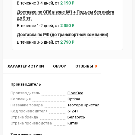
В течение
3-4
дней
2 190
₽
Доставка по СПб в зоне №1 + Подъем без лифта
до 5 эт.
В течение
1-2
дней
2 350
₽
Доставка по РФ (до транспортной компании)
В течение
3-5
дней
2 790
₽
ХАРАКТЕРИСТИКИ
ОБЗОР
ОТЗЫВЫ
0
Производитель
Производитель
FloorBee
Коллекция
Optima
Название товара
Теоторе Кристал
Код производителя
61241
Страна бренда
Беларусь
Страна производства
Китай
Тип и назначение