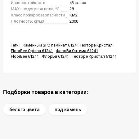
Износостойкость
43 класс
MAX t подогрева пола, ℃
28
Класс пожаробезопасности
КМ2
Плотность, кг/м3
2000
Теги:
Каменный SPC ламинат 61241 Теоторе Кристал
FloorBee Optima 61241
ФлорБи Оптима 61241
FloorBee 61241
ФлорБи 61241
Теоторе Кристал 61241
Подборки товаров в категории:
белого цвета
под камень