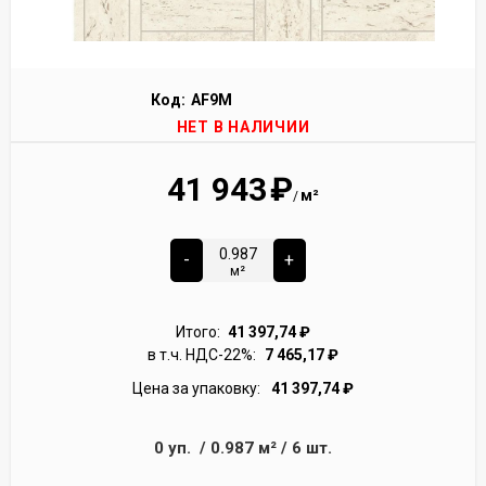
Код:
AF9M
НЕТ В НАЛИЧИИ
41 943
₽
м²
/
-
+
м²
Итого:
41 397,74
₽
в т.ч. НДС-22%:
7 465,17
₽
Цена за упаковку:
41 397,74
₽
0
уп.
/
0.987
м²
/
6
шт.