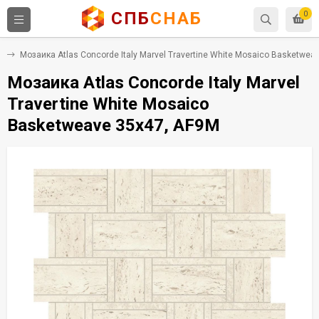
СПБ
СНАБ
0
а
Мозаика Atlas Concorde Italy Marvel Travertine White Mosaico Basketwea
Мозаика Atlas Concorde Italy Marvel
Travertine White Mosaico
Basketweave 35x47, AF9M