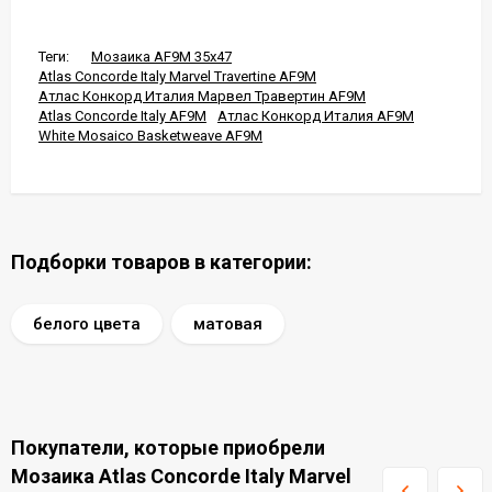
Теги:
Мозаика AF9M 35x47
Atlas Concorde Italy Marvel Travertine AF9M
Атлас Конкорд Италия Марвел Травертин AF9M
Atlas Concorde Italy AF9M
Атлас Конкорд Италия AF9M
White Mosaico Basketweave AF9M
Подборки товаров в категории:
белого цвета
матовая
Покупатели, которые приобрели
Мозаика Atlas Concorde Italy Marvel