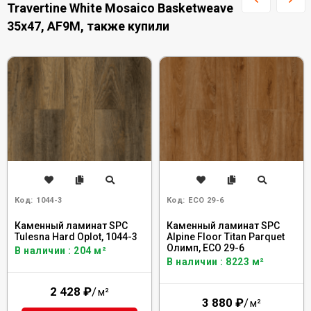
Travertine White Mosaico Basketweave
35x47, AF9M, также купили
Код:
1044-3
Код:
ECO 29-6
Каменный ламинат SPC
Каменный ламинат SPC
Tulesna Hard Oplot, 1044-3
Alpine Floor Titan Parquet
Олимп, ЕСО 29-6
В наличии : 204 м²
В наличии : 8223 м²
2 428
₽
/
м²
3 880
₽
/
м²