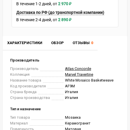
В течение
1-2
дней
2 970
₽
Доставка по РФ (до транспортной компании)
В течение
2-4
дней
2 890
₽
ХАРАКТЕРИСТИКИ
ОБЗОР
ОТЗЫВЫ
0
Производитель
Производитель
Atlas Concorde
Коллекция
Marvel Travertine
Название товара
White Mosaico Basketweave
Код производителя
AF9M
Страна бренда
Италия
Страна производства
Италия
Тип и назначение
Тип товара
Мозаика
Материал
Керамогранит
Поверхность
Матовая