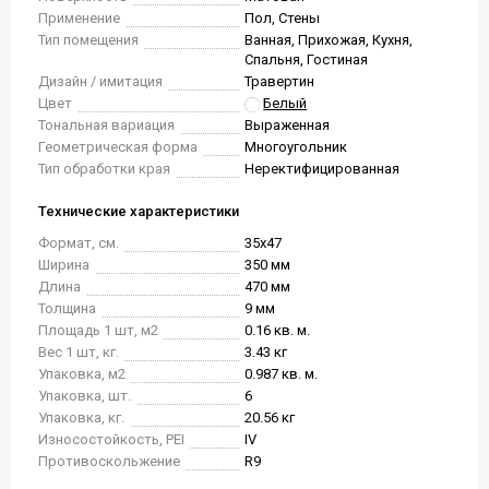
Применение
Пол, Стены
Тип помещения
Ванная, Прихожая, Кухня,
Спальня, Гостиная
Дизайн / имитация
Травертин
Цвет
Белый
Тональная вариация
Выраженная
Геометрическая форма
Многоугольник
Тип обработки края
Неректифицированная
Технические характеристики
Формат, см.
35x47
Ширина
350 мм
Длина
470 мм
Толщина
9 мм
Площадь 1 шт, м2
0.16 кв. м.
Вес 1 шт, кг.
3.43 кг
Упаковка, м2
0.987 кв. м.
Упаковка, шт.
6
Упаковка, кг.
20.56 кг
Износостойкость, PEI
IV
Противоскольжение
R9