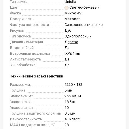
Тип замка
Uniclic
Цвет
Светло-бежевый
Фаска
Микро 4V
Поверхность
Матовая
Фактура поверхности
Синхронное тиснение
Рисунок
Дуб
Тип рисунка
Однополосный
Дизайн / имитация
Дерево
Водостойкий
Да
Встроенная подложка
IXPE 1 мм
Антистатичность
Да
УФ-обработка
Да
Технические характеристики
Размер, мм.
1220 × 182
Толщина
5 мм
Упаковка, м2
2.22 кв. м.
Упаковка, кг.
18.5 кг
Упаковка, шт.
10
Толщина защитного слоя, мм
0.5 мм
Износостойкость
43 класс
MAX t подогрева пола, ℃
28