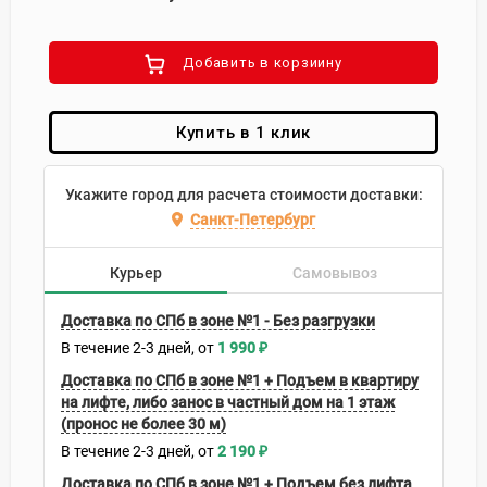
Добавить в корзиину
Купить в 1 клик
Укажите город для расчета стоимости доставки:
Санкт-Петербург
Курьер
Самовывоз
Доставка по СПб в зоне №1 - Без разгрузки
В течение
2-3
дней
1 990
₽
Доставка по СПб в зоне №1 + Подъем в квартиру
на лифте, либо занос в частный дом на 1 этаж
(пронос не более 30 м)
В течение
2-3
дней
2 190
₽
Доставка по СПб в зоне №1 + Подъем без лифта