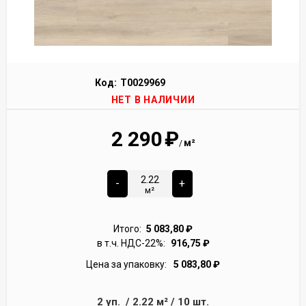
Код:
Т0029969
НЕТ В НАЛИЧИИ
2 290
₽
м²
/
-
+
м²
Итого:
5 083,80
₽
в т.ч. НДС-22%:
916,75
₽
Цена за упаковку:
5 083,80
₽
2
уп.
/
2.22
м²
/
10
шт.