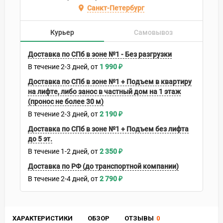
Санкт-Петербург
Курьер
Самовывоз
Доставка по СПб в зоне №1 - Без разгрузки
В течение
2-3
дней
1 990
₽
Доставка по СПб в зоне №1 + Подъем в квартиру
на лифте, либо занос в частный дом на 1 этаж
(пронос не более 30 м)
В течение
2-3
дней
2 190
₽
Доставка по СПб в зоне №1 + Подъем без лифта
до 5 эт.
В течение
1-2
дней
2 350
₽
Доставка по РФ (до транспортной компании)
В течение
2-4
дней
2 790
₽
ХАРАКТЕРИСТИКИ
ОБЗОР
ОТЗЫВЫ
0