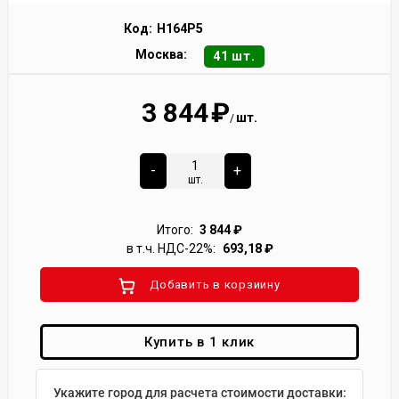
Код:
H164P5
Москва:
41 шт.
3 844
₽
шт.
/
-
+
шт.
Итого:
3 844
₽
в т.ч. НДС-22%:
693,18
₽
Добавить в корзиину
Купить в 1 клик
Укажите город для расчета стоимости доставки: