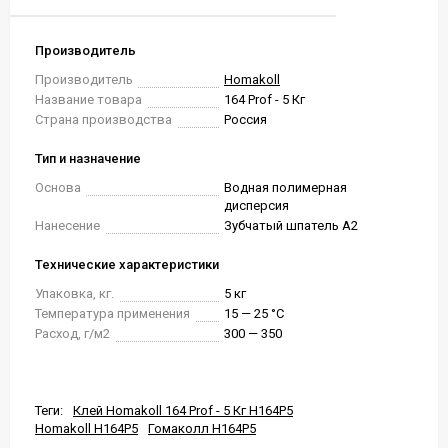
Производитель
Производитель
Homakoll
Название товара
164 Prof - 5 Кг
Страна производства
Россия
Тип и назначение
Основа
Водная полимерная
дисперсия
Нанесение
Зубчатый шпатель А2
Технические характеристики
Упаковка, кг.
5 кг
Температура применения
15 — 25 °C
Расход, г/м2
300 — 350
Теги:
Клей Homakoll 164 Prof - 5 Кг H164P5
Homakoll H164P5
Гомаколл H164P5