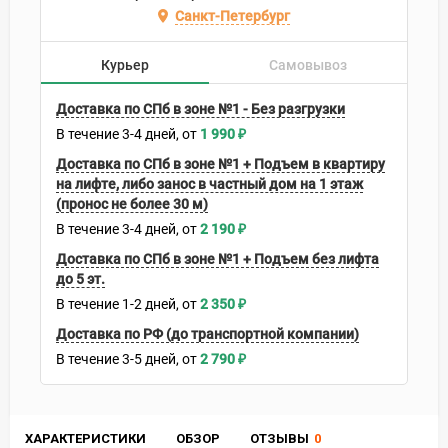
Санкт-Петербург
Курьер
Самовывоз
Доставка по СПб в зоне №1 - Без разгрузки
В течение
3-4
дней
1 990
₽
Доставка по СПб в зоне №1 + Подъем в квартиру
на лифте, либо занос в частный дом на 1 этаж
(пронос не более 30 м)
В течение
3-4
дней
2 190
₽
Доставка по СПб в зоне №1 + Подъем без лифта
до 5 эт.
В течение
1-2
дней
2 350
₽
Доставка по РФ (до транспортной компании)
В течение
3-5
дней
2 790
₽
ХАРАКТЕРИСТИКИ
ОБЗОР
ОТЗЫВЫ
0