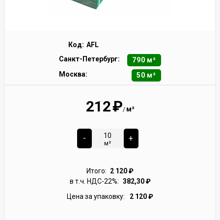
Код:
AFL
Санкт-Петербург:
790 м²
Москва:
50 м²
212
₽
м²
/
-
+
м²
Итого:
2 120
₽
в т.ч. НДС-22%:
382,30
₽
Цена за упаковку:
2 120
₽