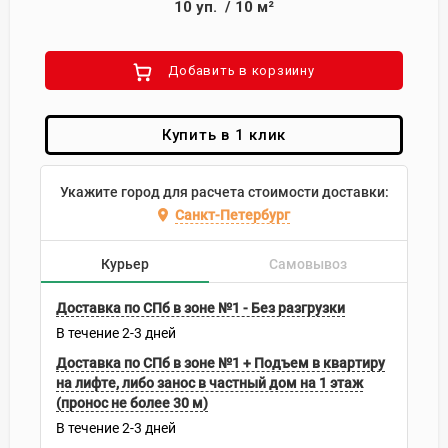
10
уп.
/
10
м²
Добавить в корзиину
Купить в 1 клик
Укажите город для расчета стоимости доставки:
Санкт-Петербург
Курьер
Самовывоз
Доставка по СПб в зоне №1 - Без разгрузки
В течение
2-3
дней
Доставка по СПб в зоне №1 + Подъем в квартиру
на лифте, либо занос в частный дом на 1 этаж
(пронос не более 30 м)
В течение
2-3
дней