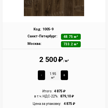
Код:
1005-9
Санкт-Петербург:
48.75 м²
Москва:
733.2 м²
2 500
₽
м²
/
-
+
м²
Итого:
4 875
₽
в т.ч. НДС-22%:
879,10
₽
Цена за упаковку:
4 875
₽