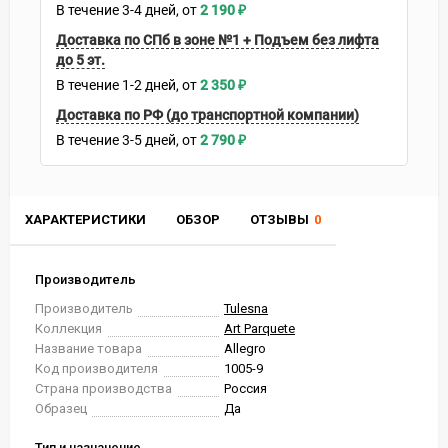
В течение
3-4
дней
2 190
₽
Доставка по СПб в зоне №1 + Подъем без лифта
до 5 эт.
В течение
1-2
дней
2 350
₽
Доставка по РФ (до транспортной компании)
В течение
3-5
дней
2 790
₽
ХАРАКТЕРИСТИКИ
ОБЗОР
ОТЗЫВЫ
0
Производитель
Производитель
Tulesna
Коллекция
Art Parquete
Название товара
Allegro
Код производителя
1005-9
Страна производства
Россия
Образец
Да
Тип и назначение