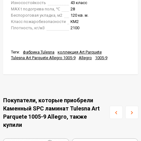
Износостойкость
43 класс
MAX t подогрева пола, ℃
28
Беспороговая укладка, м2
120 кв. м.
Класс пожаробезопасности
КМ2
Плотность, кг/м3
2100
Теги:
фабрика Tulesna
коллекция Art Parquete
Tulesna Art Parquete Allegro 1005-9
Allegro
1005-9
Покупатели, которые приобрели
Каменный SPC ламинат Tulesna Art
Parquete 1005-9 Allegro, также
купили