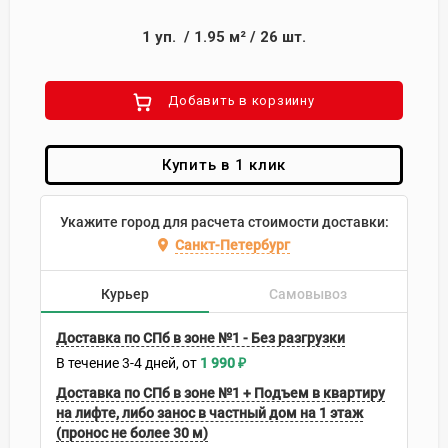
1
уп.
/
1.95
м²
/
26
шт.
Добавить в корзиину
Купить в 1 клик
Укажите город для расчета стоимости доставки:
Санкт-Петербург
Курьер
Самовывоз
Доставка по СПб в зоне №1 - Без разгрузки
В течение
3-4
дней
1 990
₽
Доставка по СПб в зоне №1 + Подъем в квартиру
на лифте, либо занос в частный дом на 1 этаж
(пронос не более 30 м)