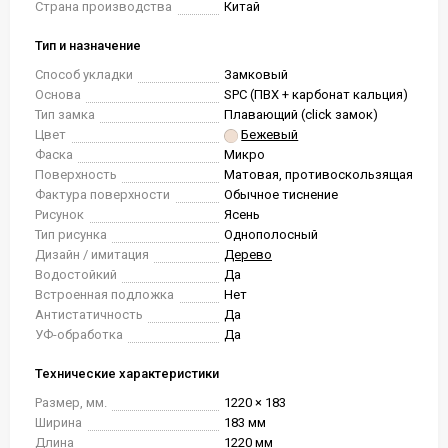
Страна производства
Китай
Тип и назначение
Способ укладки
Замковый
Основа
SPC (ПВХ + карбонат кальция)
Тип замка
Плавающий (click замок)
Цвет
Бежевый
Фаска
Микро
Поверхность
Матовая, противоскользящая
Фактура поверхности
Обычное тиснение
Рисунок
Ясень
Тип рисунка
Однополосный
Дизайн / имитация
Дерево
Водостойкий
Да
Встроенная подложка
Нет
Антистатичность
Да
УФ-обработка
Да
Технические характеристики
Размер, мм.
1220 × 183
Ширина
183 мм
Длина
1220 мм