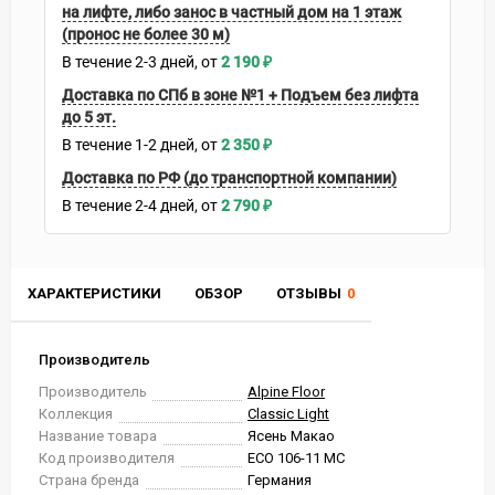
на лифте, либо занос в частный дом на 1 этаж
(пронос не более 30 м)
В течение
2-3
дней
2 190
₽
Доставка по СПб в зоне №1 + Подъем без лифта
до 5 эт.
В течение
1-2
дней
2 350
₽
Доставка по РФ (до транспортной компании)
В течение
2-4
дней
2 790
₽
ХАРАКТЕРИСТИКИ
ОБЗОР
ОТЗЫВЫ
0
Производитель
Производитель
Alpine Floor
Коллекция
Classic Light
Название товара
Ясень Макао
Код производителя
ECO 106-11 MC
Страна бренда
Германия