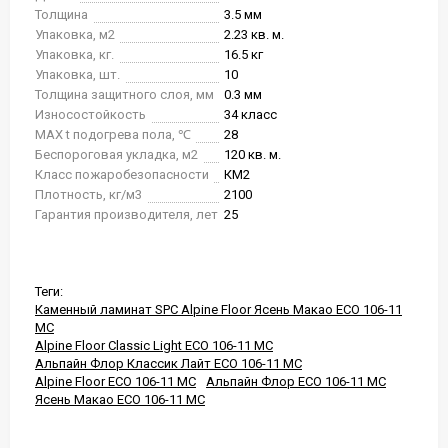
Толщина
3.5 мм
Упаковка, м2
2.23 кв. м.
Упаковка, кг.
16.5 кг
Упаковка, шт.
10
Толщина защитного слоя, мм
0.3 мм
Износостойкость
34 класс
MAX t подогрева пола, ℃
28
Беспороговая укладка, м2
120 кв. м.
Класс пожаробезопасности
КМ2
Плотность, кг/м3
2100
Гарантия производителя, лет
25
Теги:
Каменный ламинат SPC Alpine Floor Ясень Макао ECO 106-11
MC
Alpine Floor Classic Light ECO 106-11 MC
Альпайн Флор Классик Лайт ECO 106-11 MC
Alpine Floor ECO 106-11 MC
Альпайн Флор ECO 106-11 MC
Ясень Макао ECO 106-11 MC