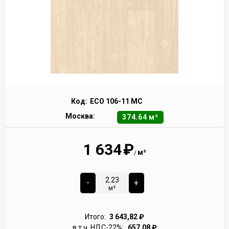
Код:
ECO 106-11 MC
Москва:
374.64 м²
1 634
₽
м²
/
-
+
м²
Итого:
3 643,82
₽
в т.ч. НДС-22%:
657,08
₽