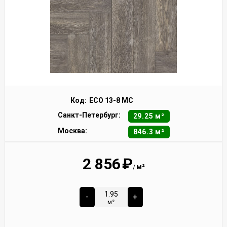
Код:
ECO 13-8 MC
Санкт-Петербург:
29.25 м²
Москва:
846.3 м²
2 856
₽
м²
/
-
+
м²