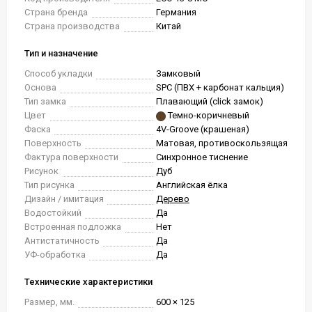
Страна бренда
Германия
Страна производства
Китай
Тип и назначение
Способ укладки
Замковый
Основа
SPC (ПВХ + карбонат кальция)
Тип замка
Плавающий (click замок)
Цвет
Темно-коричневый
Фаска
4V-Groove (крашеная)
Поверхность
Матовая, противоскользящая
Фактура поверхности
Синхронное тиснение
Рисунок
Дуб
Тип рисунка
Английская ёлка
Дизайн / имитация
Дерево
Водостойкий
Да
Встроенная подложка
Нет
Антистатичность
Да
УФ-обработка
Да
Технические характеристики
Размер, мм.
600 × 125