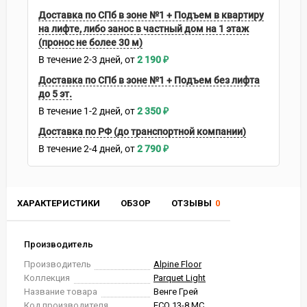
Доставка по СПб в зоне №1 + Подъем в квартиру
на лифте, либо занос в частный дом на 1 этаж
(пронос не более 30 м)
В течение
2-3
дней
2 190
₽
Доставка по СПб в зоне №1 + Подъем без лифта
до 5 эт.
В течение
1-2
дней
2 350
₽
Доставка по РФ (до транспортной компании)
В течение
2-4
дней
2 790
₽
ХАРАКТЕРИСТИКИ
ОБЗОР
ОТЗЫВЫ
0
Производитель
Производитель
Alpine Floor
Коллекция
Parquet Light
Название товара
Венге Грей
Код производителя
ЕСО 13-8 MC