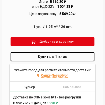
Итого:
5 569,20
₽
в т.ч. НДС-22%:
1 004,28
₽
Цена за упаковку:
5 569,20
₽
1
уп.
/
1.95
м²
/
26
шт.
Добавить в корзиину
Купить в 1 клик
Укажите город для расчета стоимости доставки:
Санкт-Петербург
Курьер
Самовывоз
Доставка по СПб в зоне №1 - Без разгрузки
В течение
2-3
дней
1 990
₽