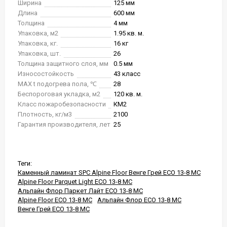
Ширина
125 мм
Длина
600 мм
Толщина
4 мм
Упаковка, м2
1.95 кв. м.
Упаковка, кг.
16 кг
Упаковка, шт.
26
Толщина защитного слоя, мм
0.5 мм
Износостойкость
43 класс
MAX t подогрева пола, ℃
28
Беспороговая укладка, м2
120 кв. м.
Класс пожаробезопасности
КМ2
Плотность, кг/м3
2100
Гарантия производителя, лет
25
Теги:
Каменный ламинат SPC Alpine Floor Венге Грей ЕСО 13-8 MC
Alpine Floor Parquet Light ЕСО 13-8 MC
Альпайн Флор Паркет Лайт ЕСО 13-8 MC
Alpine Floor ЕСО 13-8 MC
Альпайн Флор ЕСО 13-8 MC
Венге Грей ЕСО 13-8 MC