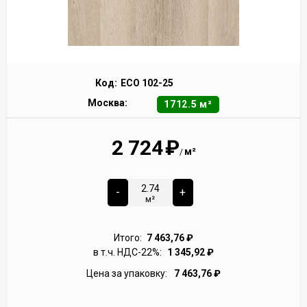
Код:
ECO 102-25
Москва:
1712.5 м²
2 724
₽
м²
/
-
+
м²
Итого:
7 463,76
₽
в т.ч. НДС-22%:
1 345,92
₽
Цена за упаковку:
7 463,76
₽