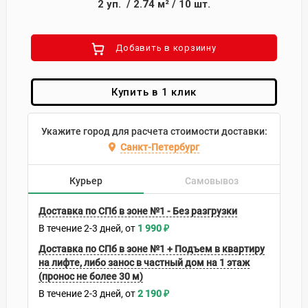
2
уп.
/
2.74
м²
/
10
шт.
Добавить в корзиину
Купить в 1 клик
Укажите город для расчета стоимости доставки:
Санкт-Петербург
Курьер
Самовывоз
Доставка по СПб в зоне №1 - Без разгрузки
В течение
2-3
дней
1 990
₽
Доставка по СПб в зоне №1 + Подъем в квартиру
на лифте, либо занос в частный дом на 1 этаж
(пронос не более 30 м)
В течение
2-3
дней
2 190
₽