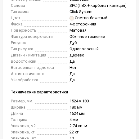
Основа
SPC (ПВХ + карбонат кальция)
Тип замка
Click System
Цвет
Светло-бежевый
Фаска
4-х сторонняя
Поверхность
Матовая
Фактура поверхности
Обычное тиснение
Рисунок
Дуб
Тип рисунка
Однополосный
Дизайн / имитация
Дерево
Водостойкий
Да
Встроенная подложка
Нет
Антистатичность
Да
УФ-обработка
Да
Технические характеристики
Размер, мм.
1524 × 180
Ширина
180 мм
Длина
1524 мм
Толщина
4 мм
Упаковка, м2
2.74 кв. м.
Упаковка, кг.
22 кг
Упаковка, шт.
10