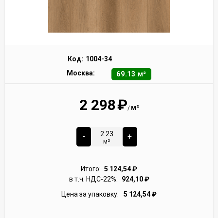
Код:
1004-34
Москва:
69.13 м²
2 298
₽
м²
/
-
+
м²
Итого:
5 124,54
₽
в т.ч. НДС-22%:
924,10
₽
Цена за упаковку:
5 124,54
₽