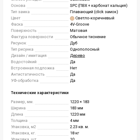
Основа
SPC (ПВХ + карбонат кальция)
Тип замка
Плавающий (click замок)
Цвет
Светло-коричневый
Фаска
4V-Groove
Поверхность
Матовая
Фактура поверхности
Обычное тиснение
Рисунок
Дуб
Тип рисунка
Однополосный
Дизайн / имитация
Дерево
Водостойкий
Да
Встроенная подложка
Нет
Антистатичность
Да
УФ-обработка
Да
Технические характеристики
Размер, мм.
1220 × 183
Ширина
183 мм
Длина
1220 мм
Толщина
4 мм
Упаковка, м2
2.23 кв. м.
Упаковка, кг.
18 кг
Упаковка, шт.
10