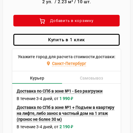
2
уп.
/
2.23
м²
/
10
шт.
Добавить в корзиину
Купить в 1 клик
Укажите город для расчета стоимости доставки:
Санкт-Петербург
Курьер
Самовывоз
Доставка по СПб в зоне №1 - Без разгрузки
В течение
3-4
дней
1 990
₽
Доставка по СПб в зоне №1 + Подъем в квартиру
на лифте, либо занос в частный дом на 1 этаж
(пронос не более 30 м)
В течение
3-4
дней
2 190
₽