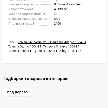
Толщина защитного слоя, мм
0.55 мм - Easy Clean
Износостойкость
43 класс
MAX t подогрева пола, ℃
28
Класс пожаробезопасности
КМ2
Плотность, кг/м3
2100
Теги:
Каменный ламинат SPC Tulesna Allegro 1004-34
Tulesna Ottimo 1004-34
Тулесна Оттимо 1004-34
Tulesna 1004-34
Тулесна 1004-34
Allegro 1004-34
Подборки товаров в категории:
под дерево