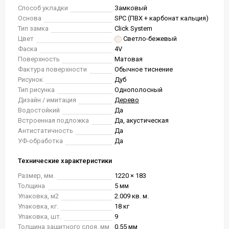
Способ укладки
Замковый
Основа
SPC (ПВХ + карбонат кальция)
Тип замка
Click System
Цвет
Светло-бежевый
Фаска
4V
Поверхность
Матовая
Фактура поверхности
Обычное тиснение
Рисунок
Дуб
Тип рисунка
Однополосный
Дизайн / имитация
Дерево
Водостойкий
Да
Встроенная подложка
Да, акустическая
Антистатичность
Да
УФ-обработка
Да
Технические характеристики
Размер, мм.
1220 × 183
Толщина
5 мм
Упаковка, м2
2.009 кв. м.
Упаковка, кг.
18 кг
Упаковка, шт.
9
Толщина защитного слоя, мм
0.55 мм