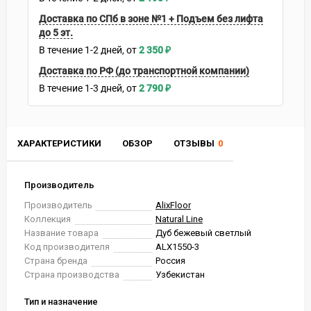
Доставка по СПб в зоне №1 + Подъем без лифта
до 5 эт.
В течение
1-2
дней
2 350
₽
Доставка по РФ (до транспортной компании)
В течение
1-3
дней
2 790
₽
ХАРАКТЕРИСТИКИ
ОБЗОР
ОТЗЫВЫ
0
Производитель
Производитель
AlixFloor
Коллекция
Natural Line
Название товара
Дуб бежевый светлый
Код производителя
ALX1550-3
Страна бренда
Россия
Страна производства
Узбекистан
Тип и назначение