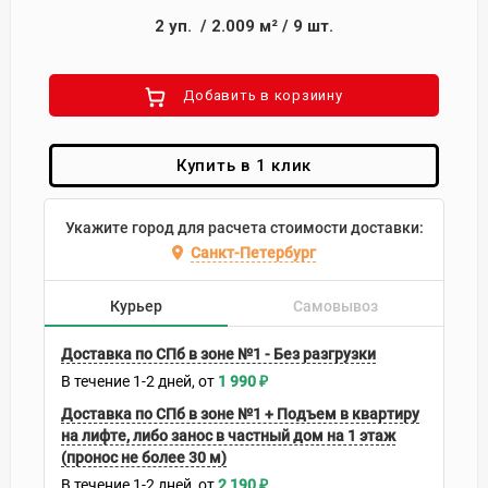
2
уп.
/
2.009
м²
/
9
шт.
Добавить в корзиину
Купить в 1 клик
Укажите город для расчета стоимости доставки:
Санкт-Петербург
Курьер
Самовывоз
Доставка по СПб в зоне №1 - Без разгрузки
В течение
1-2
дней
1 990
₽
Доставка по СПб в зоне №1 + Подъем в квартиру
на лифте, либо занос в частный дом на 1 этаж
(пронос не более 30 м)
В течение
1-2
дней
2 190
₽