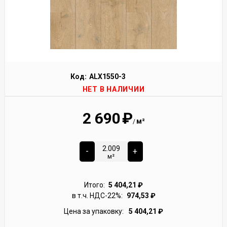
Код:
ALX1550-3
НЕТ В НАЛИЧИИ
2 690
₽
м²
/
-
+
м²
Итого:
5 404,21
₽
в т.ч. НДС-22%:
974,53
₽
Цена за упаковку:
5 404,21
₽