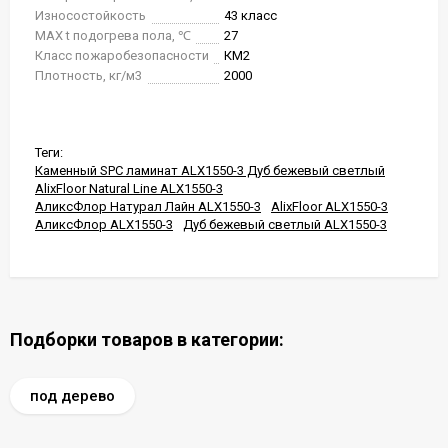
Износостойкость
43 класс
MAX t подогрева пола, ℃
27
Класс пожаробезопасности
КМ2
Плотность, кг/м3
2000
Теги:
Каменный SPC ламинат ALX1550-3 Дуб бежевый светлый
AlixFloor Natural Line ALX1550-3
АликсФлор Натурал Лайн ALX1550-3
AlixFloor ALX1550-3
АликсФлор ALX1550-3
Дуб бежевый светлый ALX1550-3
Подборки товаров в категории:
под дерево