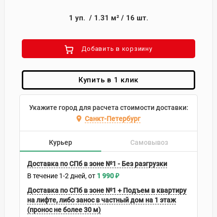
1
уп.
/
1.31
м²
/
16
шт.
Добавить в корзиину
Купить в 1 клик
Укажите город для расчета стоимости доставки:
Санкт-Петербург
Курьер
Самовывоз
Доставка по СПб в зоне №1 - Без разгрузки
В течение
1-2
дней
1 990
₽
Доставка по СПб в зоне №1 + Подъем в квартиру
на лифте, либо занос в частный дом на 1 этаж
(пронос не более 30 м)