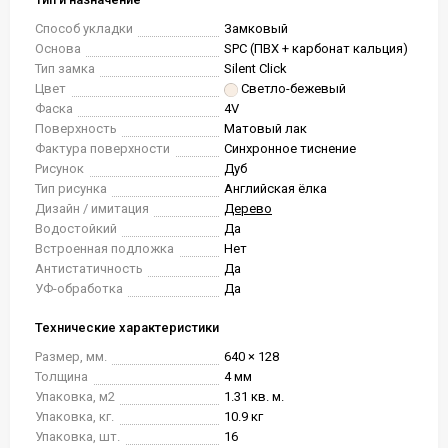
Способ укладки
Замковый
Основа
SPC (ПВХ + карбонат кальция)
Тип замка
Silent Click
Цвет
Светло-бежевый
Фаска
4V
Поверхность
Матовый лак
Фактура поверхности
Синхронное тиснение
Рисунок
Дуб
Тип рисунка
Английская ёлка
Дизайн / имитация
Дерево
Водостойкий
Да
Встроенная подложка
Нет
Антистатичность
Да
УФ-обработка
Да
Технические характеристики
Размер, мм.
640 × 128
Толщина
4 мм
Упаковка, м2
1.31 кв. м.
Упаковка, кг.
10.9 кг
Упаковка, шт.
16