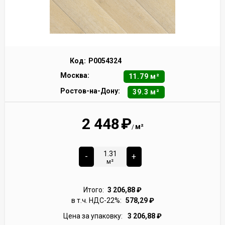
Код:
Р0054324
Москва:
11.79 м²
Ростов-на-Дону:
39.3 м²
2 448
₽
м²
/
-
+
м²
Итого:
3 206,88
₽
в т.ч. НДС-22%:
578,29
₽
Цена за упаковку:
3 206,88
₽