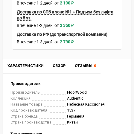
В течение
1-2
дней
2 190
₽
Доставка по СПб в зоне №1 + Подъем без лифта
до 5 эт.
В течение
1-2
дней
2 350
₽
Доставка по РФ (до транспортной компании)
В течение
1-3
дней
2 790
₽
ХАРАКТЕРИСТИКИ
ОБЗОР
ОТЗЫВЫ
0
Производитель
Производитель
FloorWood
Коллекция
Authentic
Название товара
Небесная Кассиопея
Код производителя
1537
Страна бренда
Германия
Страна производства
Китай
Тип и назначение