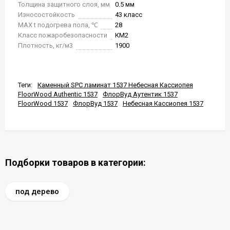
Толщина защитного слоя, мм
0.5 мм
Износостойкость
43 класс
MAX t подогрева пола, ℃
28
Класс пожаробезопасности
КМ2
Плотность, кг/м3
1900
Теги:
Каменный SPC ламинат 1537 Небесная Кассиопея
FloorWood Authentic 1537
ФлорВуд Аутентик 1537
FloorWood 1537
ФлорВуд 1537
Небесная Кассиопея 1537
Подборки товаров в категории:
под дерево