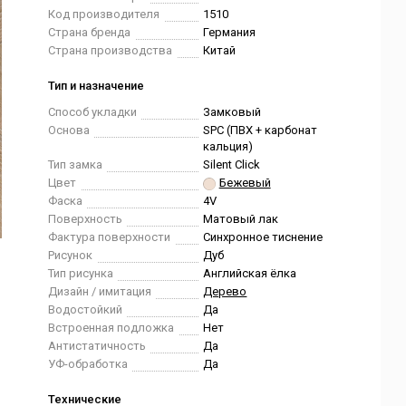
Код производителя
1510
Страна бренда
Германия
Страна производства
Китай
Тип и назначение
Способ укладки
Замковый
Основа
SPC (ПВХ + карбонат
кальция)
Тип замка
Silent Click
Цвет
Бежевый
Фаска
4V
Поверхность
Матовый лак
Фактура поверхности
Синхронное тиснение
Рисунок
Дуб
Тип рисунка
Английская ёлка
Дизайн / имитация
Дерево
Водостойкий
Да
Встроенная подложка
Нет
Антистатичность
Да
УФ-обработка
Да
Технические