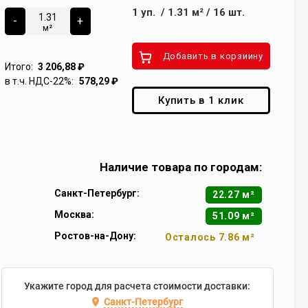
1
уп.
/
1.31
м²
/
16
шт.
-
+
м²
Добавить в корзиину
Итого:
3 206,88
₽
в т.ч. НДС-22%:
578,29
₽
Купить в 1 клик
Наличие товара по городам:
Санкт-Петербург:
22.27 м²
Москва:
51.09 м²
Ростов-на-Дону:
Осталось 7.86 м²
Укажите город для расчета стоимости доставки:
Санкт-Петербург