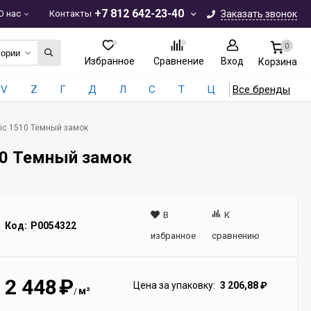
+7 812 642-23-40
О нас
Контакты
Заказать звонок
0
гории
Избранное
Сравнение
Вход
Корзина
V
Z
Г
Д
Л
С
Т
Ц
Все бренды
ic 1510 Темный замок
10 Темный замок
В
К
Код:
Р0054322
избранное
сравнению
2 448
₽
Цена за упаковку:
3 206,88
₽
м²
/