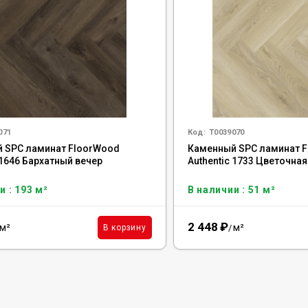
071
Код:
Т0039070
 SPC ламинат FloorWood
Каменный SPC ламинат 
 1646 Бархатный вечер
Authentic 1733 Цветочна
и : 193 м²
В наличии : 51 м²
2 448
₽
м²
м²
В корзину
/