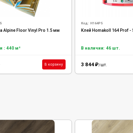
5
Код:
H164P5
Alpine Floor Vinyl Pro 1.5 мм
Клей Homakoll 164 Prof - 
и : 440 м²
В наличии: 46 шт.
3 844
₽
²
шт.
В корзину
/