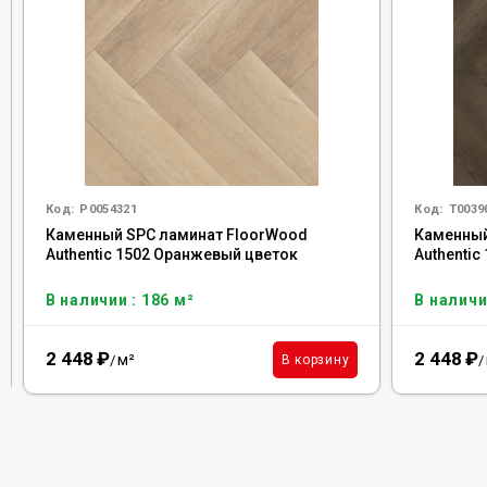
Код:
Р0054321
Код:
Т0039
Каменный SPC ламинат FloorWood
Каменный
Authentic 1502 Оранжевый цветок
Authentic
В наличии : 186 м²
В наличи
2 448
₽
2 448
₽
м²
В корзину
/
/