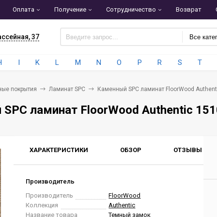
Оплата
Получение
Сотрудничество
Возврат
ассейная, 37
Все кате
H
I
K
L
M
N
O
P
R
S
T
ные покрытия
Ламинат SPC
Каменный SPC ламинат FloorWood Authent
SPC ламинат FloorWood Authentic 15
ХАРАКТЕРИСТИКИ
ОБЗОР
ОТЗЫВЫ
0
Производитель
Производитель
FloorWood
Коллекция
Authentic
Название товара
Темный замок