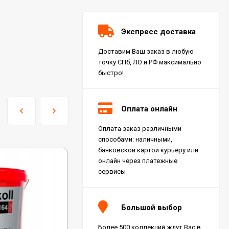
Экспресс доставка
Доставим Ваш заказ в любую
точку СПб, ЛО и РФ максимально
быстро!
Оплата онлайн
Оплата заказ различными
Керамогранит Italon
способами: наличными,
Charme Extra Silver Ret
60x120, 610010001196
банковской картой курьеру или
4 046
₽
м²
/
онлайн через платежные
сервисы
Керамогранит Italon
Charme Evo Imperiale
Большой выбор
Ret 60x120,
610010001413
4 025
₽
м²
/
Более 500 коллекций ждут Вас в