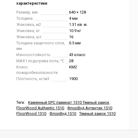
характеристики
Размер, мм.
640 × 128
Толщина
4 мм
Упаковка, м2
1.31 кв. м.
Упаковка, кг.
10.9 кг
Упаковка, шт.
16
Толщина защитного слоя,
0.5 мм
мм
Износостойкость
43 класс
MAX t подогрева пола, ℃
28
Класс
КМ2
пожаробезопасности
Плотность, кг/м3
1900
Теги:
Каменный SPC ламинат 1510 Темный замок
FloorWood Authentic 1510
ФлорВуд Аутентик 1510
FloorWood 1510
ФлорВуд 1510
Темный замок 1510