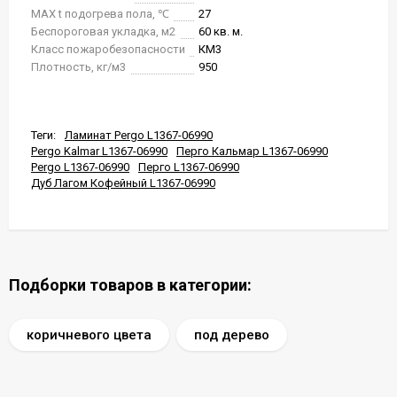
MAX t подогрева пола, ℃
27
Беспороговая укладка, м2
60 кв. м.
Класс пожаробезопасности
КМ3
Плотность, кг/м3
950
Теги:
Ламинат Pergo L1367-06990
Pergo Kalmar L1367-06990
Перго Кальмар L1367-06990
Pergo L1367-06990
Перго L1367-06990
Дуб Лагом Кофейный L1367-06990
Подборки товаров в категории:
коричневого цвета
под дерево