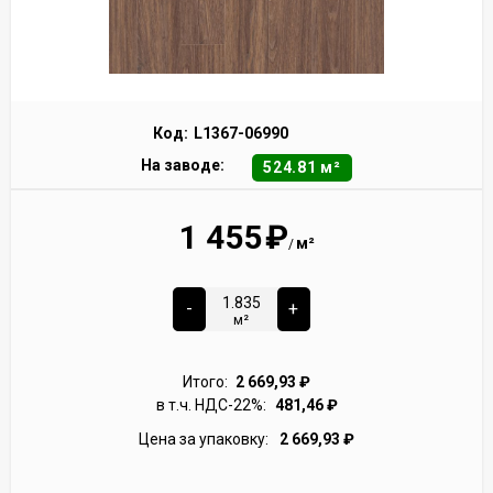
Код:
L1367-06990
На заводе:
524.81 м²
1 455
₽
м²
/
-
+
м²
Итого:
2 669,93
₽
в т.ч. НДС-22%:
481,46
₽
Цена за упаковку:
2 669,93
₽