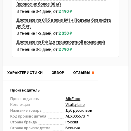
(пронос не более 30 м)
В течение
3-4
дней
2 190
₽
Доставка по СПб в зоне №1 + Подъем без лифта
до 5 эт.
В течение
1-2
дней
2 350
₽
Доставка по РФ (до транспортной компании)
В течение
3-5
дней
2 790
₽
ХАРАКТЕРИСТИКИ
ОБЗОР
ОТЗЫВЫ
0
Производитель
Производитель
AlixFloor
Коллекция
Vitality Line
Название товара
Дуб руссильон
Код производителя
ALX00557STY
Страна бренда
Россия
Страна производства
Бельгия