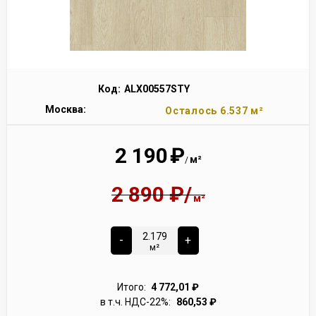
Код:
ALX00557STY
Москва:
Осталось 6.537 м²
2 190
₽
м²
/
2 890
₽
/
м²
-
+
м²
Итого:
4 772,01
₽
в т.ч. НДС-22%:
860,53
₽