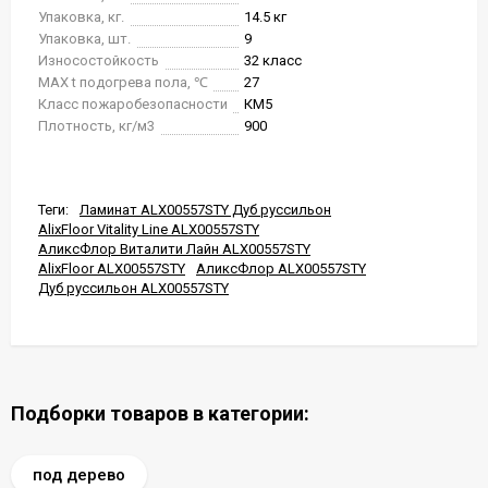
Упаковка, кг.
14.5 кг
Упаковка, шт.
9
Износостойкость
32 класс
MAX t подогрева пола, ℃
27
Класс пожаробезопасности
КМ5
Плотность, кг/м3
900
Теги:
Ламинат ALX00557STY Дуб руссильон
AlixFloor Vitality Line ALX00557STY
АликсФлор Виталити Лайн ALX00557STY
AlixFloor ALX00557STY
АликсФлор ALX00557STY
Дуб руссильон ALX00557STY
Подборки товаров в категории:
под дерево