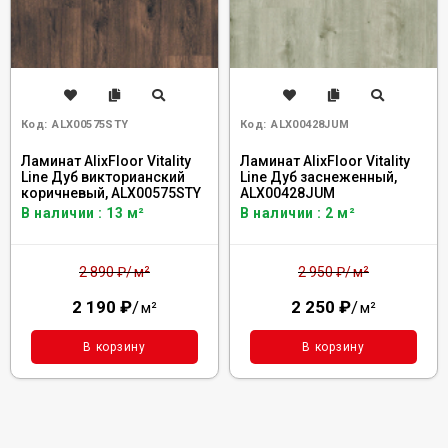
Код:
ALX00575STY
Код:
ALX00428JUM
Ламинат AlixFloor Vitality
Ламинат AlixFloor Vitality
Line Дуб викторианский
Line Дуб заснеженный,
коричневый, ALX00575STY
ALX00428JUM
В наличии : 13 м²
В наличии : 2 м²
м²
м²
2 890
₽
/
2 950
₽
/
2 190
₽
/
2 250
₽
/
м²
м²
В корзину
В корзину