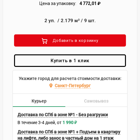
Цена за упаковку:
4 772,01
₽
2
уп.
/
2.179
м²
/
9
шт.
Добавить в корзиину
Купить в 1 клик
Укажите город для расчета стоимости доставки:
Санкт-Петербург
Курьер
Самовывоз
Доставка по СПб в зоне №1 - Без разгрузки
В течение
3-4
дней
1 990
₽
Доставка по СПб в зоне №1 + Подъем в квартиру
на лифте, либо занос в частный дом на 1 этаж