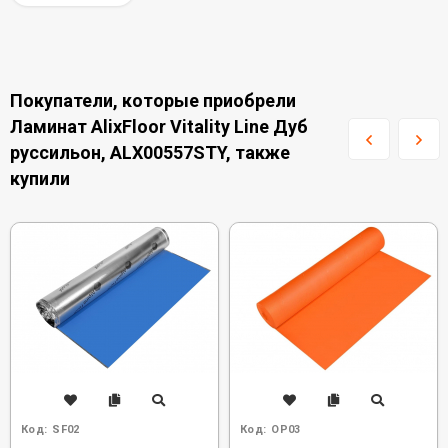
Покупатели, которые приобрели
Ламинат AlixFloor Vitality Line Дуб
руссильон, ALX00557STY, также
купили
Код:
SF02
Код:
OP03