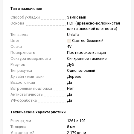
Тип и назначение
Способ укладки
Замковый
Основа
HDF (древесно-волокнистая
плита высокой плотности)
Тип замка
Uniclic
Цвет
Светло-бежевый
Фаска
4V
Поверхность
Противоскользящая
Фактура поверхности
Синхронное тиснение
Рисунок
Дуб
Тип рисунка
Однополосный
Дизайн / имитация
Дерево
Водостойкий
Да
Встроенная подложка
Нет
Антистатичность
Да
УФ-обработка
Да
Технические характеристики
Размер, мм.
1261 × 192
Толщина
8 мм
Упаковка, м2
2.179 кв. м.