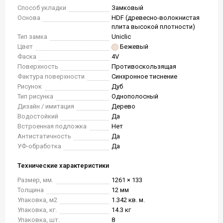
Способ укладки
Замковый
Основа
HDF (древесно-волокнистая
плита высокой плотности)
Тип замка
Uniclic
Цвет
Бежевый
Фаска
4V
Поверхность
Противоскользящая
Фактура поверхности
Синхронное тиснение
Рисунок
Дуб
Тип рисунка
Однополосный
Дизайн / имитация
Дерево
Водостойкий
Да
Встроенная подложка
Нет
Антистатичность
Да
УФ-обработка
Да
Технические характеристики
Размер, мм.
1261 × 133
Толщина
12 мм
Упаковка, м2
1.342 кв. м.
Упаковка, кг.
14.3 кг
Упаковка, шт.
8