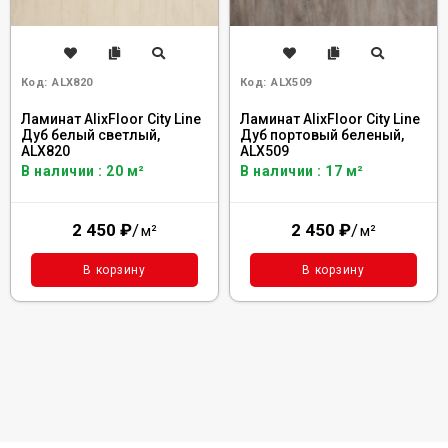
Код:
ALX820
Код:
ALX509
Ламинат AlixFloor City Line
Ламинат AlixFloor City Line
Дуб белый светлый,
Дуб портовый беленый,
ALX820
ALX509
В наличии : 20 м²
В наличии : 17 м²
2 450
₽
/
2 450
₽
/
м²
м²
В корзину
В корзину