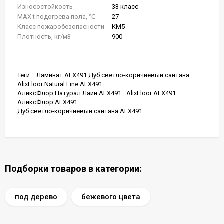
Износостойкость
33 класс
MAX t подогрева пола, ℃
27
Класс пожаробезопасности
КМ5
Плотность, кг/м3
900
Теги:
Ламинат ALX491 Дуб светло-коричневый сантана
AlixFloor Natural Line ALX491
АликсФлор Натурал Лайн ALX491
AlixFloor ALX491
АликсФлор ALX491
Дуб светло-коричневый сантана ALX491
Подборки товаров в категории:
под дерево
бежевого цвета