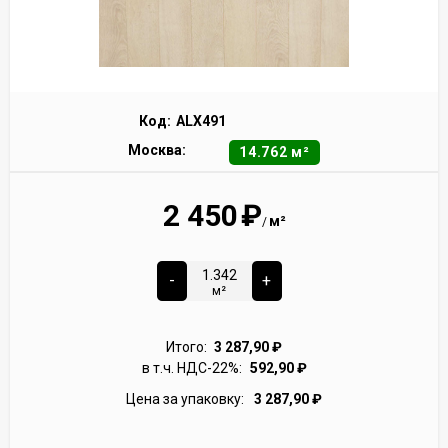
Код:
ALX491
Москва:
14.762 м²
2 450
₽
м²
/
-
+
м²
Итого:
3 287,90
₽
в т.ч. НДС-22%:
592,90
₽
Цена за упаковку:
3 287,90
₽