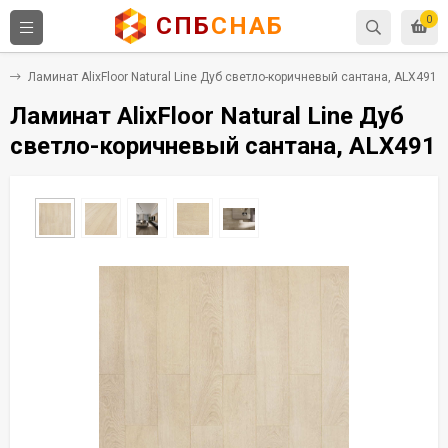
СПБ
СНАБ
0
с
Ламинат AlixFloor Natural Line Дуб светло-коричневый сантана, ALX491
Ламинат AlixFloor Natural Line Дуб
светло-коричневый сантана, ALX491