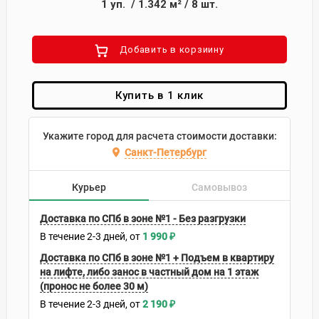
1
уп.
/
1.342
м²
/
8
шт.
Добавить в корзиину
Купить в 1 клик
Укажите город для расчета стоимости доставки:
Санкт-Петербург
Курьер
Самовывоз
Доставка по СПб в зоне №1 - Без разгрузки
В течение
2-3
дней
1 990
₽
Доставка по СПб в зоне №1 + Подъем в квартиру
на лифте, либо занос в частный дом на 1 этаж
(пронос не более 30 м)
В течение
2-3
дней
2 190
₽