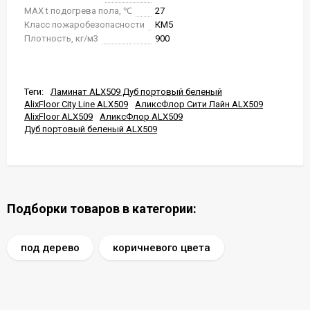
MAX t подогрева пола, ℃
27
Класс пожаробезопасности
КМ5
Плотность, кг/м3
900
Теги:
Ламинат ALX509 Дуб портовый беленый
AlixFloor City Line ALX509
АликсФлор Сити Лайн ALX509
AlixFloor ALX509
АликсФлор ALX509
Дуб портовый беленый ALX509
Подборки товаров в категории:
под дерево
коричневого цвета