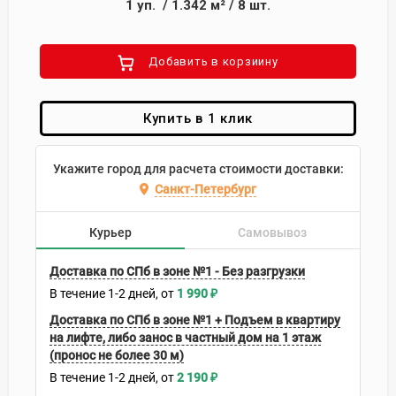
1
уп.
/
1.342
м²
/
8
шт.
Добавить в корзиину
Купить в 1 клик
Укажите город для расчета стоимости доставки:
Санкт-Петербург
Курьер
Самовывоз
Доставка по СПб в зоне №1 - Без разгрузки
В течение
1-2
дней
1 990
₽
Доставка по СПб в зоне №1 + Подъем в квартиру
на лифте, либо занос в частный дом на 1 этаж
(пронос не более 30 м)
В течение
1-2
дней
2 190
₽