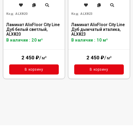
Код:
ALX820
Код:
ALX823
Ламинат AlixFloor City Line
Ламинат AlixFloor City Line
Дуб белый светлый,
Дуб дымчатый италика,
ALX820
ALX823
В наличии : 20 м²
В наличии : 10 м²
2 450
₽
/
2 450
₽
/
м²
м²
В корзину
В корзину