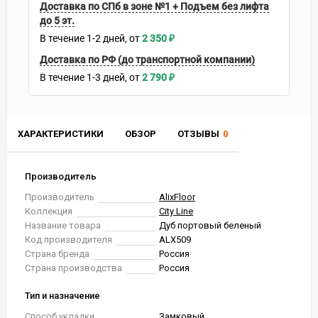
Доставка по СПб в зоне №1 + Подъем без лифта
до 5 эт.
В течение
1-2
дней
2 350
₽
Доставка по РФ (до транспортной компании)
В течение
1-3
дней
2 790
₽
ХАРАКТЕРИСТИКИ
ОБЗОР
ОТЗЫВЫ
0
Производитель
Производитель
AlixFloor
Коллекция
City Line
Название товара
Дуб портовый беленый
Код производителя
ALX509
Страна бренда
Россия
Страна производства
Россия
Тип и назначение
Способ укладки
Замковый