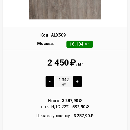
Код:
ALX509
Москва:
16.104 м²
2 450
₽
м²
/
-
+
м²
Итого:
3 287,90
₽
в т.ч. НДС-22%:
592,90
₽
Цена за упаковку:
3 287,90
₽