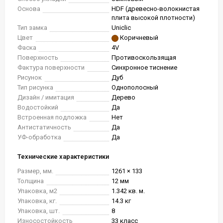
Основа
HDF (древесно-волокнистая
плита высокой плотности)
Тип замка
Uniclic
Цвет
Коричневый
Фаска
4V
Поверхность
Противоскользящая
Фактура поверхности
Синхронное тиснение
Рисунок
Дуб
Тип рисунка
Однополосный
Дизайн / имитация
Дерево
Водостойкий
Да
Встроенная подложка
Нет
Антистатичность
Да
УФ-обработка
Да
Технические характеристики
Размер, мм.
1261 × 133
Толщина
12 мм
Упаковка, м2
1.342 кв. м.
Упаковка, кг.
14.3 кг
Упаковка, шт.
8
Износостойкость
33 класс