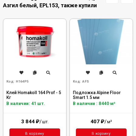
Азгил белый, EPL153, также купили
Код:
H164P5
Код:
AFS
Клей Homakoll 164 Prof - 5
Подложка Alpine Floor
Кг
Smart 1.5 мм
В наличии: 41 шт.
В наличии : 8440 м²
3 844
₽
/
407
₽
/
шт.
м²
В корзину
В корзину