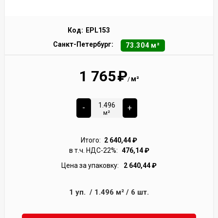
Код:
EPL153
Санкт-Петербург:
73.304 м²
1 765
₽
м²
/
-
+
м²
Итого:
2 640,44
₽
в т.ч. НДС-22%:
476,14
₽
Цена за упаковку:
2 640,44
₽
1
уп.
/
1.496
м²
/
6
шт.