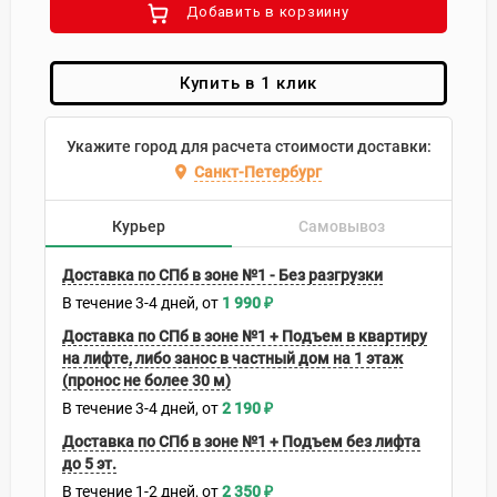
Добавить в корзиину
Купить в 1 клик
Укажите город для расчета стоимости доставки:
Санкт-Петербург
Курьер
Самовывоз
Доставка по СПб в зоне №1 - Без разгрузки
В течение
3-4
дней
1 990
₽
Доставка по СПб в зоне №1 + Подъем в квартиру
на лифте, либо занос в частный дом на 1 этаж
(пронос не более 30 м)
В течение
3-4
дней
2 190
₽
Доставка по СПб в зоне №1 + Подъем без лифта
до 5 эт.
В течение
1-2
дней
2 350
₽