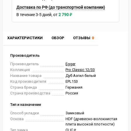
Доставка по РФ (до транспортной компании)
В течение
3-5
дней
2 790
₽
ХАРАКТЕРИСТИКИ
ОБЗОР
ОТЗЫВЫ
0
Производитель
Производитель
Egger
Коллекция
Pro Classic 12/33
Название товара
Дуб Азгил белый
Код производителя
EPL153
Страна бренда
Германия
Страна производства
Россия
Тип и назначение
Способ укладки
Замковый
Основа
HDF (древесно-волокнистая
плита высокой плотности)
Тип замка
CLIC it