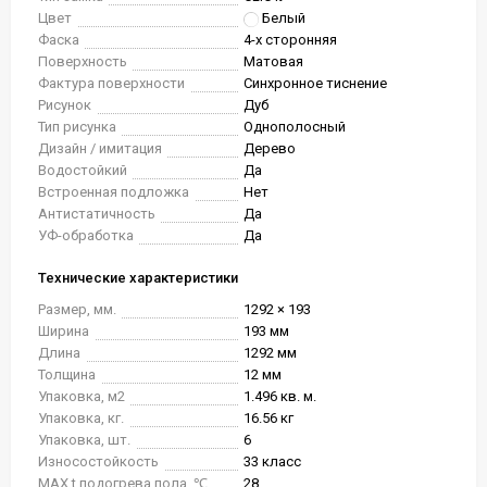
Цвет
Белый
Фаска
4-х сторонняя
Поверхность
Матовая
Фактура поверхности
Синхронное тиснение
Рисунок
Дуб
Тип рисунка
Однополосный
Дизайн / имитация
Дерево
Водостойкий
Да
Встроенная подложка
Нет
Антистатичность
Да
УФ-обработка
Да
Технические характеристики
Размер, мм.
1292 × 193
Ширина
193 мм
Длина
1292 мм
Толщина
12 мм
Упаковка, м2
1.496 кв. м.
Упаковка, кг.
16.56 кг
Упаковка, шт.
6
Износостойкость
33 класс
MAX t подогрева пола, ℃
28