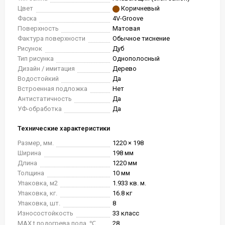
Цвет
Коричневый
Фаска
4V-Groove
Поверхность
Матовая
Фактура поверхности
Обычное тиснение
Рисунок
Дуб
Тип рисунка
Однополосный
Дизайн / имитация
Дерево
Водостойкий
Да
Встроенная подложка
Нет
Антистатичность
Да
УФ-обработка
Да
Технические характеристики
Размер, мм.
1220 × 198
Ширина
198 мм
Длина
1220 мм
Толщина
10 мм
Упаковка, м2
1.933 кв. м.
Упаковка, кг.
16.8 кг
Упаковка, шт.
8
Износостойкость
33 класс
MAX t подогрева пола, ℃
28