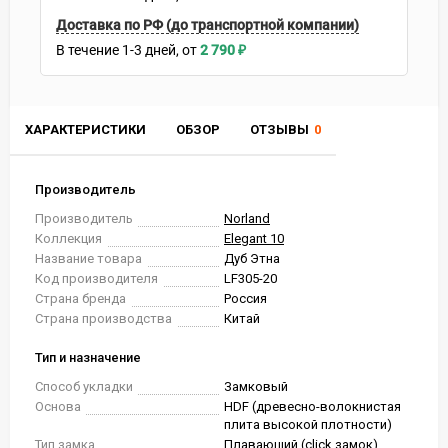
Доставка по РФ (до транспортной компании)
В течение
1-3
дней
2 790
₽
ХАРАКТЕРИСТИКИ
ОБЗОР
ОТЗЫВЫ
0
Производитель
Производитель
Norland
Коллекция
Elegant 10
Название товара
Дуб Этна
Код производителя
LF305-20
Страна бренда
Россия
Страна производства
Китай
Тип и назначение
Способ укладки
Замковый
Основа
HDF (древесно-волокнистая
плита высокой плотности)
Тип замка
Плавающий (click замок)