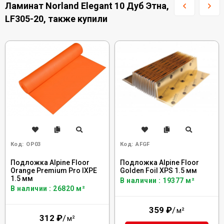
Ламинат Norland Elegant 10 Дуб Этна,
LF305-20, также купили
Код:
OP03
Код:
AFGF
Подложка Alpine Floor
Подложка Alpine Floor
Orange Premium Pro IXPE
Golden Foil XPS 1.5 мм
1.5 мм
В наличии : 19377 м²
В наличии : 26820 м²
359
₽
/
м²
312
₽
/
м²