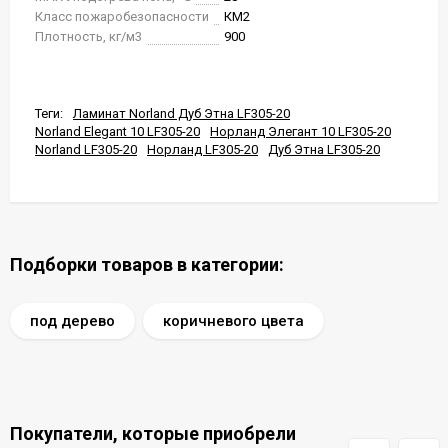
Класс пожаробезопасности
КМ2
Плотность, кг/м3
900
Теги:
Ламинат Norland Дуб Этна LF305-20
Norland Elegant 10 LF305-20
Норланд Элегант 10 LF305-20
Norland LF305-20
Норланд LF305-20
Дуб Этна LF305-20
Подборки товаров в категории:
под дерево
коричневого цвета
Покупатели, которые приобрели