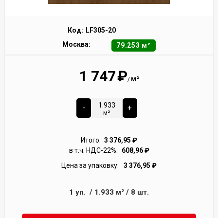
Код:
LF305-20
Москва:
79.253 м²
1 747
₽
м²
/
-
+
м²
Итого:
3 376,95
₽
в т.ч. НДС-22%:
608,96
₽
Цена за упаковку:
3 376,95
₽
1
уп.
/
1.933
м²
/
8
шт.