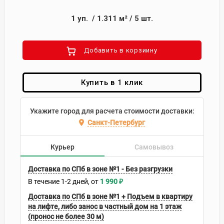
1
уп.
/
1.311
м²
/
5
шт.
Добавить в корзиину
Купить в 1 клик
Укажите город для расчета стоимости доставки:
Санкт-Петербург
Курьер
Самовывоз
Доставка по СПб в зоне №1 - Без разгрузки
В течение
1-2
дней
1 990
₽
Доставка по СПб в зоне №1 + Подъем в квартиру
на лифте, либо занос в частный дом на 1 этаж
(пронос не более 30 м)