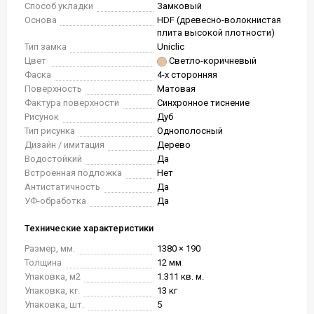
Способ укладки
Замковый
Основа
HDF (древесно-волокнистая
плита высокой плотности)
Тип замка
Uniclic
Цвет
Светло-коричневый
Фаска
4-х сторонняя
Поверхность
Матовая
Фактура поверхности
Синхронное тиснение
Рисунок
Дуб
Тип рисунка
Однополосный
Дизайн / имитация
Дерево
Водостойкий
Да
Встроенная подложка
Нет
Антистатичность
Да
УФ-обработка
Да
Технические характеристики
Размер, мм.
1380 × 190
Толщина
12 мм
Упаковка, м2
1.311 кв. м.
Упаковка, кг.
13 кг
Упаковка, шт.
5