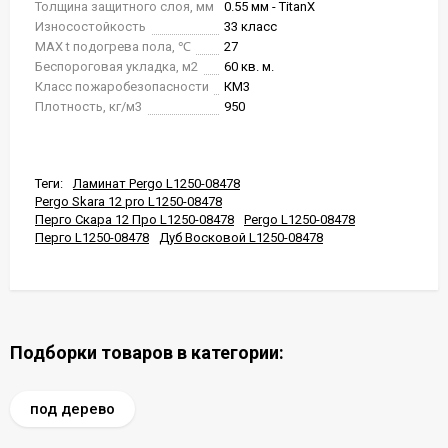
Толщина защитного слоя, мм
0.55 мм - TitanX
Износостойкость
33 класс
MAX t подогрева пола, ℃
27
Беспороговая укладка, м2
60 кв. м.
Класс пожаробезопасности
КМ3
Плотность, кг/м3
950
Теги:
Ламинат Pergo L1250-08478
Pergo Skara 12 pro L1250-08478
Перго Скара 12 Про L1250-08478
Pergo L1250-08478
Перго L1250-08478
Дуб Восковой L1250-08478
Подборки товаров в категории:
под дерево