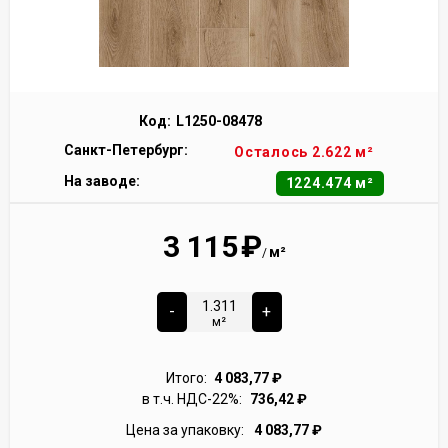
Код:
L1250-08478
Санкт-Петербург:
Осталось 2.622 м²
На заводе:
1224.474 м²
3 115
₽
м²
/
-
+
м²
Итого:
4 083,77
₽
в т.ч. НДС-22%:
736,42
₽
Цена за упаковку:
4 083,77
₽