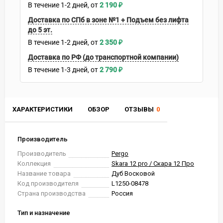
В течение
1-2
дней
2 190
₽
Доставка по СПб в зоне №1 + Подъем без лифта
до 5 эт.
В течение
1-2
дней
2 350
₽
Доставка по РФ (до транспортной компании)
В течение
1-3
дней
2 790
₽
ХАРАКТЕРИСТИКИ
ОБЗОР
ОТЗЫВЫ
0
Производитель
Производитель
Pergo
Коллекция
Skara 12 pro / Скара 12 Про
Название товара
Дуб Восковой
Код производителя
L1250-08478
Страна производства
Россия
Тип и назначение