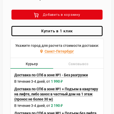
Добавить в корзиину
Купить в 1 клик
Укажите город для расчета стоимости доставки:
Санкт-Петербург
Курьер
Самовывоз
Доставка по СПб в зоне №1 - Без разгрузки
В течение
3-4
дней
1 990
₽
Доставка по СПб в зоне №1 + Подъем в квартиру
на лифте, либо занос в частный дом на 1 этаж
(пронос не более 30 м)
В течение
3-4
дней
2 190
₽
Доставка по СПб в зоне №1 + Подъем без лифта