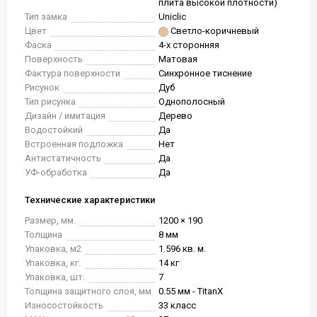
плита высокой плотности)
Тип замка
Uniclic
Цвет
Светло-коричневый
Фаска
4-х сторонняя
Поверхность
Матовая
Фактура поверхности
Синхронное тиснение
Рисунок
Дуб
Тип рисунка
Однополосный
Дизайн / имитация
Дерево
Водостойкий
Да
Встроенная подложка
Нет
Антистатичность
Да
УФ-обработка
Да
Технические характеристики
Размер, мм.
1200 × 190
Толщина
8 мм
Упаковка, м2
1.596 кв. м.
Упаковка, кг.
14 кг
Упаковка, шт.
7
Толщина защитного слоя, мм
0.55 мм - TitanX
Износостойкость
33 класс