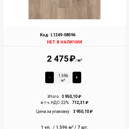
Код:
L1249-08596
НЕТ В НАЛИЧИИ
2 475
₽
м²
/
-
+
м²
Итого:
3 950,10
₽
в т.ч. НДС-22%:
712,31
₽
Цена за упаковку:
3 950,10
₽
1
уп.
/
1.596
м²
/
7
шт.