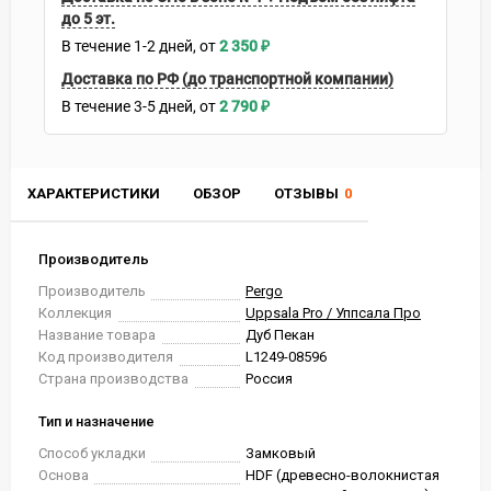
до 5 эт.
В течение
1-2
дней
2 350
₽
Доставка по РФ (до транспортной компании)
В течение
3-5
дней
2 790
₽
ХАРАКТЕРИСТИКИ
ОБЗОР
ОТЗЫВЫ
0
Производитель
Производитель
Pergo
Коллекция
Uppsala Pro / Уппсала Про
Название товара
Дуб Пекан
Код производителя
L1249-08596
Страна производства
Россия
Тип и назначение
Способ укладки
Замковый
Основа
HDF (древесно-волокнистая