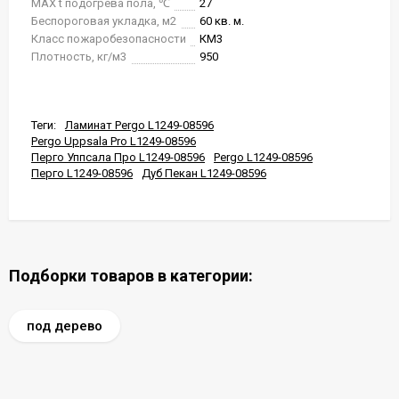
MAX t подогрева пола, ℃
27
Беспороговая укладка, м2
60 кв. м.
Класс пожаробезопасности
КМ3
Плотность, кг/м3
950
Теги:
Ламинат Pergo L1249-08596
Pergo Uppsala Pro L1249-08596
Перго Уппсала Про L1249-08596
Pergo L1249-08596
Перго L1249-08596
Дуб Пекан L1249-08596
Подборки товаров в категории:
под дерево