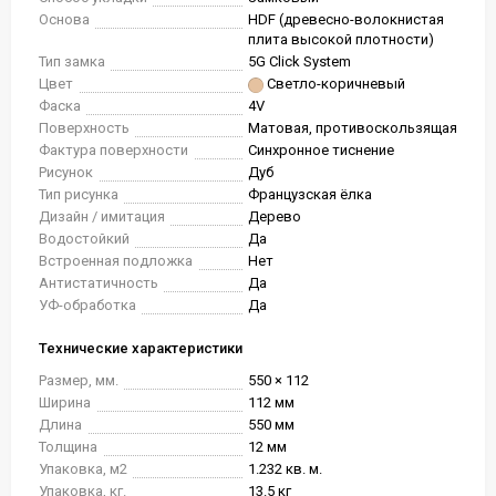
Основа
HDF (древесно-волокнистая
плита высокой плотности)
Тип замка
5G Click System
Цвет
Светло-коричневый
Фаска
4V
Поверхность
Матовая, противоскользящая
Фактура поверхности
Синхронное тиснение
Рисунок
Дуб
Тип рисунка
Французская ёлка
Дизайн / имитация
Дерево
Водостойкий
Да
Встроенная подложка
Нет
Антистатичность
Да
УФ-обработка
Да
Технические характеристики
Размер, мм.
550 × 112
Ширина
112 мм
Длина
550 мм
Толщина
12 мм
Упаковка, м2
1.232 кв. м.
Упаковка, кг.
13.5 кг