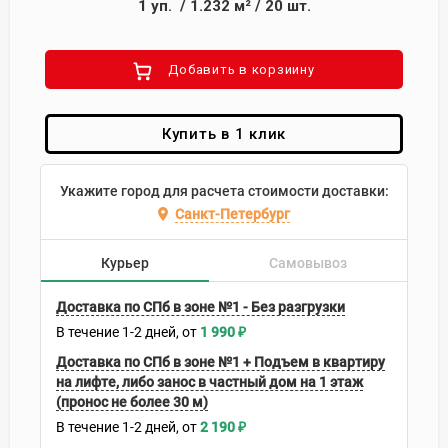
1
уп.
/
1.232
м²
/
20
шт.
Добавить в корзиину
Купить в 1 клик
Укажите город для расчета стоимости доставки:
Санкт-Петербург
Курьер
Самовывоз
Доставка по СПб в зоне №1 - Без разгрузки
В течение
1-2
дней
1 990
₽
Доставка по СПб в зоне №1 + Подъем в квартиру
на лифте, либо занос в частный дом на 1 этаж
(пронос не более 30 м)
В течение
1-2
дней
2 190
₽