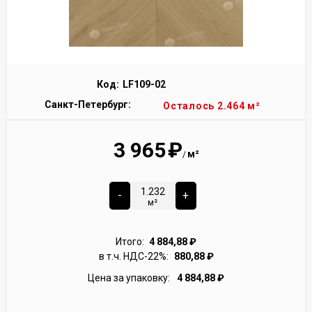
Код:
LF109-02
Санкт-Петербург:
Осталось 2.464 м²
3 965
₽
м²
/
-
+
м²
Итого:
4 884,88
₽
в т.ч. НДС-22%:
880,88
₽
Цена за упаковку:
4 884,88
₽