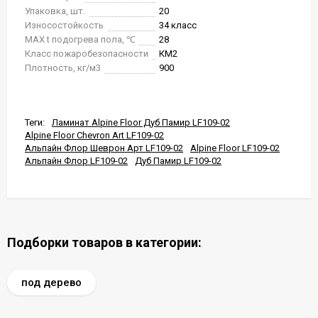
Упаковка, шт.
20
Износостойкость
34 класс
MAX t подогрева пола, ℃
28
Класс пожаробезопасности
КМ2
Плотность, кг/м3
900
Теги:
Ламинат Alpine Floor Дуб Памир LF109-02
Alpine Floor Chevron Art LF109-02
Альпайн Флор Шеврон Арт LF109-02
Alpine Floor LF109-02
Альпайн Флор LF109-02
Дуб Памир LF109-02
Подборки товаров в категории:
под дерево