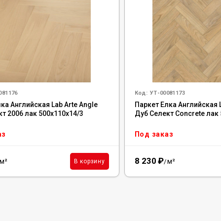
081176
Код:
УТ-00081173
ка Английская Lab Arte Angle
Паркет Елка Английская L
т 2006 лак 500х110х14/3
Дуб Селект Concrete лак
аз
Под заказ
8 230
₽
м²
м²
В корзину
/