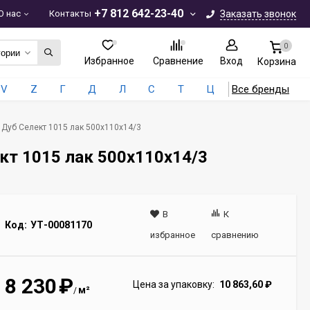
+7 812 642-23-40
О нас
Контакты
Заказать звонок
0
гории
Избранное
Сравнение
Вход
Корзина
V
Z
Г
Д
Л
С
Т
Ц
Все бренды
e Дуб Селект 1015 лак 500х110х14/3
ект 1015 лак 500х110х14/3
В
К
Код:
УТ-00081170
избранное
сравнению
8 230
₽
Цена за упаковку:
10 863,60
₽
м²
/