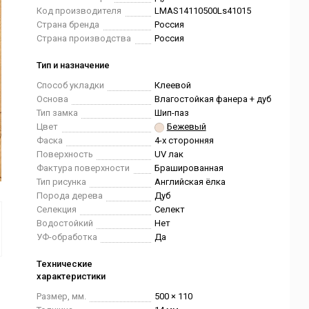
Код производителя
LMAS14110500Ls41015
Страна бренда
Россия
Страна производства
Россия
Тип и назначение
Способ укладки
Клеевой
Основа
Влагостойкая фанера + дуб
Тип замка
Шип-паз
Цвет
Бежевый
Фаска
4-х сторонняя
Поверхность
UV лак
Фактура поверхности
Брашированная
Тип рисунка
Английская ёлка
Порода дерева
Дуб
Селекция
Селект
Водостойкий
Нет
УФ-обработка
Да
Технические
характеристики
Размер, мм.
500 × 110