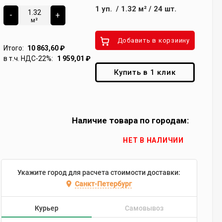
1
уп.
/
1.32
м²
/
24
шт.
-
+
м²
Добавить в корзиину
Итого:
10 863,60
₽
в т.ч. НДС-22%:
1 959,01
₽
Купить в 1 клик
Наличие товара по городам:
НЕТ В НАЛИЧИИ
Укажите город для расчета стоимости доставки:
Санкт-Петербург
Курьер
Самовывоз