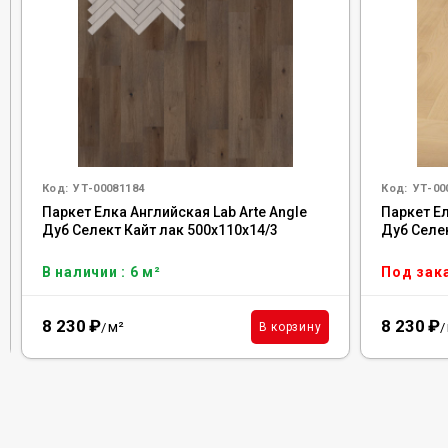
Код:
УТ-00081184
Код:
УТ-00
Паркет Елка Английская Lab Arte Angle
Паркет Ел
Дуб Селект Кайт лак 500х110х14/3
Дуб Селек
В наличии : 6 м²
Под зак
8 230
₽
8 230
₽
м²
В корзину
/
/