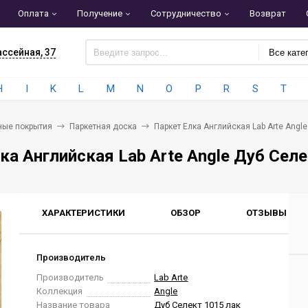
Оплата
Получение
Сотрудничество
Возврат
ассейная, 37
Все кате
H
I
K
L
M
N
O
P
R
S
T
ные покрытия
Паркетная доска
Паркет Елка Английская Lab Arte Angl
ка Английская Lab Arte Angle Дуб Сел
ХАРАКТЕРИСТИКИ
ОБЗОР
ОТЗЫВЫ
0
Производитель
Производитель
Lab Arte
Коллекция
Angle
Название товара
Дуб Селект 1015 лак