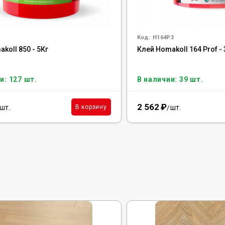
Код:
H164P3
koll 850 - 5Кг
Клей Homakoll 164 Prof - 
и: 127 шт.
В наличии: 39 шт.
2 562
₽
шт.
шт.
В корзину
/