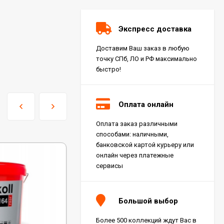
Экспресс доставка
Доставим Ваш заказ в любую
точку СПб, ЛО и РФ максимально
быстро!
Оплата онлайн
Оплата заказ различными
Керамогранит Italon
способами: наличными,
Charme Extra Silver Ret
60x120, 610010001196
банковской картой курьеру или
4 046
₽
м²
/
онлайн через платежные
сервисы
Керамогранит Italon
Charme Evo Imperiale
Большой выбор
Ret 60x120,
610010001413
4 025
₽
м²
/
Более 500 коллекций ждут Вас в