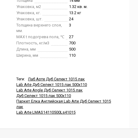
Толщина
14 мм
Упаковка, м2
1.32 кв. м.
Упаковка, кг.
13.2 кг
Упаковка, шт.
24
Толщина верхнего слоя,
3
мм.
MAX t подогрева пола, ℃
27
Плотность, кг/м3
700
Длина, мм
500
Ширина, мм
110
Теги:
Лаб Арте Дуб Селект 1015 лак
Lab Arte Дуб Селект 1015 лак 500x110
Lab Arte Angle Дуб Селект 1015 лак
Дуб Селект 1015 лак 500x110
Паркет Елка Английская Lab Arte Дуб Селект 1015
лак
Lab Arte LMAS14110500Ls41015