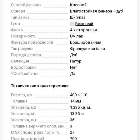
Способ укладки
Клеевой
Основа
Влагостойкая фанера + дуб
Тип замка
Шип-паз
Цвет
Бежевый
Фаска
4-х сторонняя
Поверхность
UV лак
Фактура поверхности
Брашированная
Тип рисунка
Французская ёлка
Порода дерева
Дуб
Селекция
Натур
Водостойкий
Нет
УФ-обработка
Да
Технические характеристики
Размер, мм.
400 × 110
Толщина
14 мм
Упаковка, м2
1.335 кв. м.
Упаковка, кг.
13.35 кг
Упаковка, шт.
36
Толщина верхнего слоя, мм.
3
MAX t подогрева пола, ℃
27
Плотность, кг/м3
700