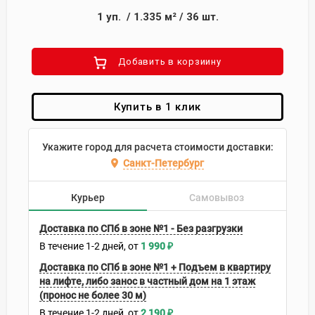
1
уп.
/
1.335
м²
/
36
шт.
Добавить в корзиину
Купить в 1 клик
Укажите город для расчета стоимости доставки:
Санкт-Петербург
Курьер
Самовывоз
Доставка по СПб в зоне №1 - Без разгрузки
В течение
1-2
дней
1 990
₽
Доставка по СПб в зоне №1 + Подъем в квартиру
на лифте, либо занос в частный дом на 1 этаж
(пронос не более 30 м)
В течение
1-2
дней
2 190
₽