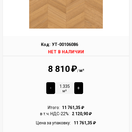
Код:
УТ-00106086
НЕТ В НАЛИЧИИ
8 810
₽
м²
/
-
+
м²
Итого:
11 761,35
₽
в т.ч. НДС-22%:
2 120,90
₽
Цена за упаковку:
11 761,35
₽