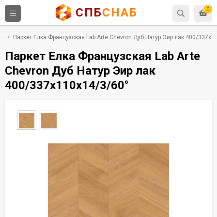
СПБ
СНАБ
0
а
Паркет Елка Французская Lab Arte Chevron Дуб Натур Эир лак 400/337х1
Паркет Елка Французская Lab Arte
Chevron Дуб Натур Эир лак
400/337х110х14/3/60°