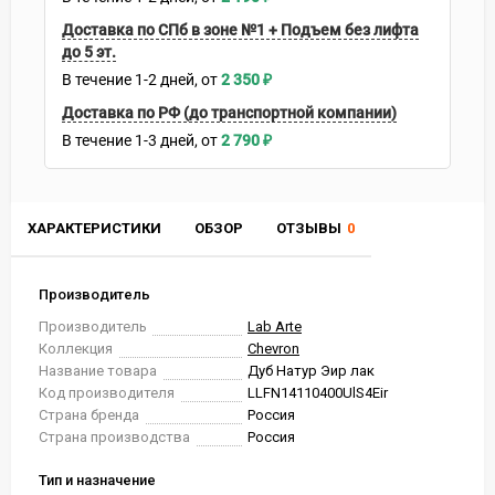
Доставка по СПб в зоне №1 + Подъем без лифта
до 5 эт.
В течение
1-2
дней
2 350
₽
Доставка по РФ (до транспортной компании)
В течение
1-3
дней
2 790
₽
ХАРАКТЕРИСТИКИ
ОБЗОР
ОТЗЫВЫ
0
Производитель
Производитель
Lab Arte
Коллекция
Chevron
Название товара
Дуб Натур Эир лак
Код производителя
LLFN14110400UlS4Eir
Страна бренда
Россия
Страна производства
Россия
Тип и назначение