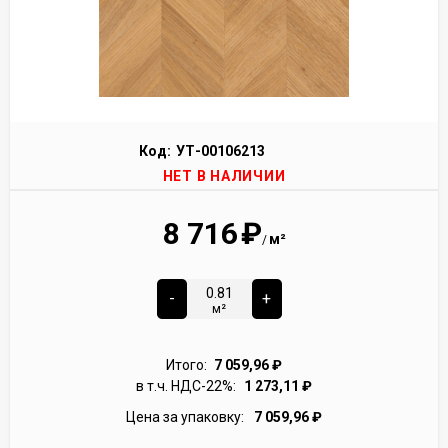
Код:
УТ-00106213
НЕТ В НАЛИЧИИ
8 716
₽
м²
/
-
+
м²
Итого:
7 059,96
₽
в т.ч. НДС-22%:
1 273,11
₽
Цена за упаковку:
7 059,96
₽