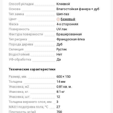
Способ укладки
Клеевой
Основа
Влагостойкая фанера + дуб
Тип замка
Шип-паз
Цвет
Бежевый
Фаска
4-х сторонняя
Поверхность
UV лак
Фактура поверхности
Брашированная
Тип рисунка
Французская ёлка
Порода дерева
Дуб
Селекция
Рустик
Водостойкий
Нет
УФ-обработка
Да
Технические характеристики
Размер, мм.
600 × 150
Толщина
14 мм
Упаковка, м2
0.81 кв. м.
Упаковка, кг.
8.1 кг
Упаковка, шт.
12
Толщина верхнего слоя, мм.
3
MAX t подогрева пола, ℃
27
Плотность, кг/м3
700