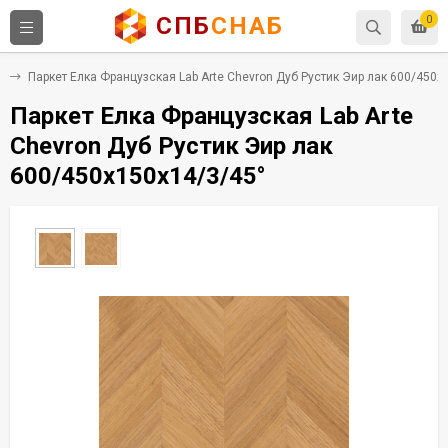
СПБ
СНАБ
0
а
Паркет Елка Французская Lab Arte Chevron Дуб Рустик Эир лак 600/450х
Паркет Елка Французская Lab Arte
Chevron Дуб Рустик Эир лак
600/450х150х14/3/45°