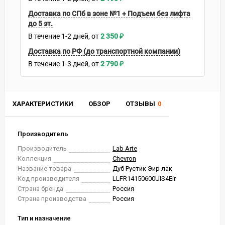
Доставка по СПб в зоне №1 + Подъем без лифта
до 5 эт.
В течение
1-2
дней
2 350
₽
Доставка по РФ (до транспортной компании)
В течение
1-3
дней
2 790
₽
ХАРАКТЕРИСТИКИ
ОБЗОР
ОТЗЫВЫ
0
Производитель
Производитель
Lab Arte
Коллекция
Chevron
Название товара
Дуб Рустик Эир лак
Код производителя
LLFR14150600UlS4Eir
Страна бренда
Россия
Страна производства
Россия
Тип и назначение