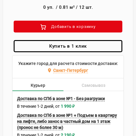
0
уп.
/
0.81
м²
/
12
шт.
Добавить в корзиину
Купить в 1 клик
Укажите город для расчета стоимости доставки:
Санкт-Петербург
Курьер
Самовывоз
Доставка по СПб в зоне №1 - Без разгрузки
В течение
1-2
дней
1 990
₽
Доставка по СПб в зоне №1 + Подъем в квартиру
на лифте, либо занос в частный дом на 1 этаж
(пронос не более 30 м)
В течение
1-2
дней
2 190
₽