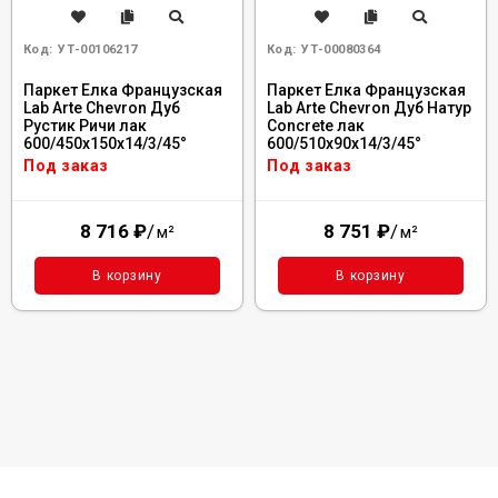
Код:
УТ-00106217
Код:
УТ-00080364
Паркет Елка Французская
Паркет Елка Французская
Lab Arte Chevron Дуб
Lab Arte Chevron Дуб Натур
Рустик Ричи лак
Concrete лак
600/450х150х14/3/45°
600/510х90х14/3/45°
Под заказ
Под заказ
8 716
₽
/
8 751
₽
/
м²
м²
В корзину
В корзину