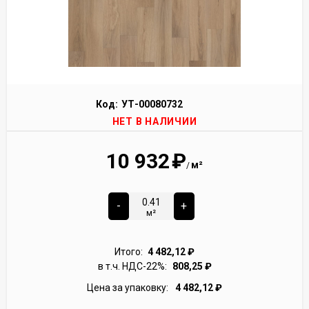
Код:
УТ-00080732
НЕТ В НАЛИЧИИ
10 932
₽
м²
/
-
+
м²
Итого:
4 482,12
₽
в т.ч. НДС-22%:
808,25
₽
Цена за упаковку:
4 482,12
₽