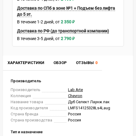
Доставка по СПб в зоне №1 + Подъем без лифта
до 5 эт.
В течение
1-2
дней
2 350
₽
Доставка по РФ (до транспортной компании)
В течение
3-5
дней
2 790
₽
ХАРАКТЕРИСТИКИ
ОБЗОР
ОТЗЫВЫ
0
Производитель
Производитель
Lab Arte
Коллекция
Chevron
Название товара
Дуб Селект Лаунж лак
Код производителя
LMFS14125328Ls4Laug
Страна бренда
Россия
Страна производства
Россия
Тип и назначение