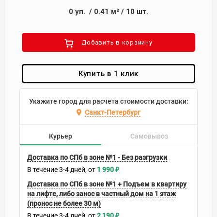
0
уп.
/
0.41
м²
/
10
шт.
Добавить в корзиину
Купить в 1 клик
Укажите город для расчета стоимости доставки:
Санкт-Петербург
Курьер
Самовывоз
Доставка по СПб в зоне №1 - Без разгрузки
В течение
3-4
дней
1 990
₽
Доставка по СПб в зоне №1 + Подъем в квартиру
на лифте, либо занос в частный дом на 1 этаж
(пронос не более 30 м)
В течение
3-4
дней
2 190
₽