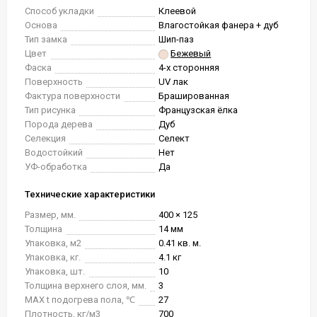
Способ укладки
Клеевой
Основа
Влагостойкая фанера + дуб
Тип замка
Шип-паз
Цвет
Бежевый
Фаска
4-х сторонняя
Поверхность
UV лак
Фактура поверхности
Брашированная
Тип рисунка
Французская ёлка
Порода дерева
Дуб
Селекция
Селект
Водостойкий
Нет
УФ-обработка
Да
Технические характеристики
Размер, мм.
400 × 125
Толщина
14 мм
Упаковка, м2
0.41 кв. м.
Упаковка, кг.
4.1 кг
Упаковка, шт.
10
Толщина верхнего слоя, мм.
3
MAX t подогрева пола, ℃
27
Плотность, кг/м3
700