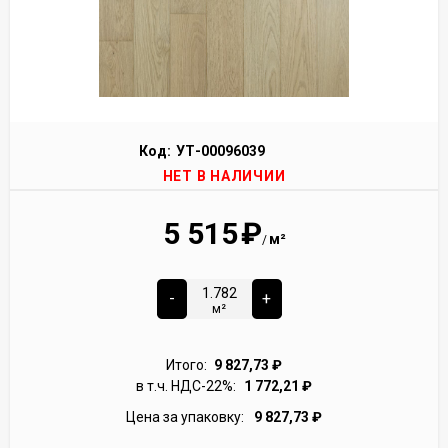
Код:
УТ-00096039
НЕТ В НАЛИЧИИ
5 515
₽
м²
/
-
+
м²
Итого:
9 827,73
₽
в т.ч. НДС-22%:
1 772,21
₽
Цена за упаковку:
9 827,73
₽