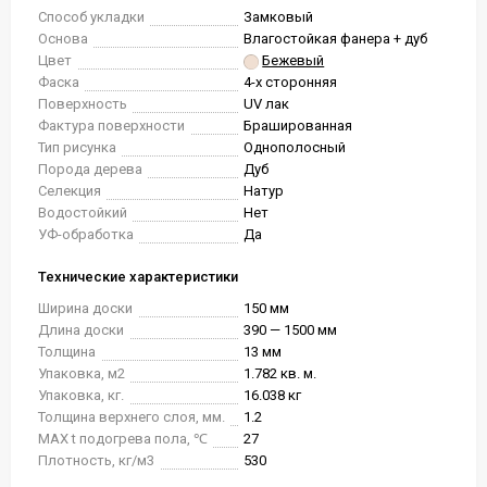
Способ укладки
Замковый
Основа
Влагостойкая фанера + дуб
Цвет
Бежевый
Фаска
4-х сторонняя
Поверхность
UV лак
Фактура поверхности
Брашированная
Тип рисунка
Однополосный
Порода дерева
Дуб
Селекция
Натур
Водостойкий
Нет
УФ-обработка
Да
Технические характеристики
Ширина доски
150 мм
Длина доски
390 — 1500 мм
Толщина
13 мм
Упаковка, м2
1.782 кв. м.
Упаковка, кг.
16.038 кг
Толщина верхнего слоя, мм.
1.2
MAX t подогрева пола, ℃
27
Плотность, кг/м3
530