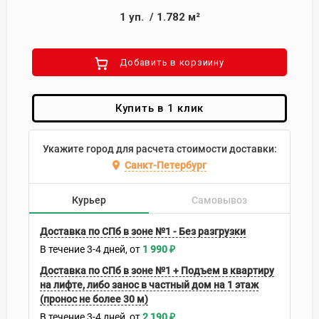
1
уп.
/
1.782
м²
Добавить в корзиину
Купить в 1 клик
Укажите город для расчета стоимости доставки:
Санкт-Петербург
Курьер
Самовывоз
Доставка по СПб в зоне №1 - Без разгрузки
В течение
3-4
дней
1 990
₽
Доставка по СПб в зоне №1 + Подъем в квартиру
на лифте, либо занос в частный дом на 1 этаж
(пронос не более 30 м)
В течение
3-4
дней
2 190
₽