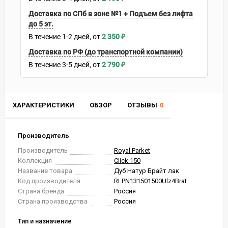
Доставка по СПб в зоне №1 + Подъем без лифта
до 5 эт.
В течение
1-2
дней
2 350
₽
Доставка по РФ (до транспортной компании)
В течение
3-5
дней
2 790
₽
ХАРАКТЕРИСТИКИ
ОБЗОР
ОТЗЫВЫ
0
Производитель
Производитель
Royal Parket
Коллекция
Click 150
Название товара
Дуб Натур Брайт лак
Код производителя
RLPN131501500Ulz4Brat
Страна бренда
Россия
Страна производства
Россия
Тип и назначение