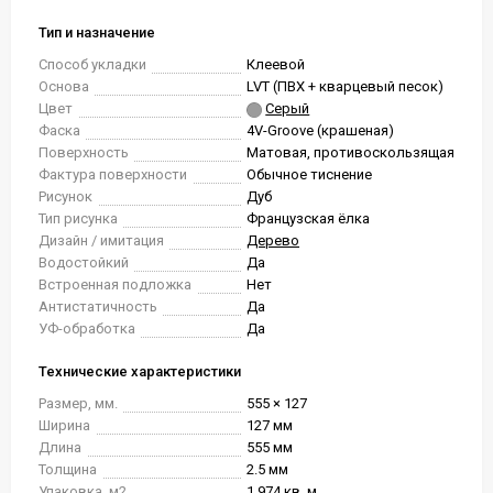
Тип и назначение
Способ укладки
Клеевой
Основа
LVT (ПВХ + кварцевый песок)
Цвет
Серый
Фаска
4V-Groove (крашеная)
Поверхность
Матовая, противоскользящая
Фактура поверхности
Обычное тиснение
Рисунок
Дуб
Тип рисунка
Французская ёлка
Дизайн / имитация
Дерево
Водостойкий
Да
Встроенная подложка
Нет
Антистатичность
Да
УФ-обработка
Да
Технические характеристики
Размер, мм.
555 × 127
Ширина
127 мм
Длина
555 мм
Толщина
2.5 мм
Упаковка, м2
1.974 кв. м.