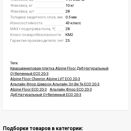
Упаковка, кг.
10 кг
Упаковка, шт.
28
Толщина защитного слоя, мм
0.5 мм
Износостойкость
43 класс
MAX t подогрева пола, ℃
28
Класс пожаробезопасности
КМ2
Гарантия производителя, лет
25
Теги:
Кварцвиниловая плитка Alpine Floor Дуб Натуральный
Отбеленный ECO 20-3
Alpine Floor Chevron Alpine LVT ECO 20-3
Альпайн Флор Шеврон Альпайн Эл Ви Ти ECO 20-3
Alpine Floor ECO 20-3
Альпайн Флор ECO 20-3
Дуб Натуральный Отбеленный ECO 20-3
Подборки товаров в категории: