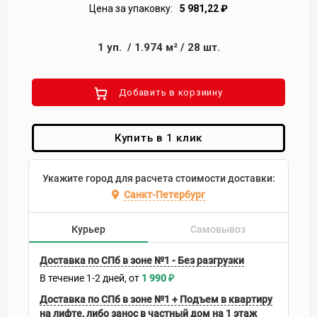
Цена за упаковку:
5 981,22
₽
1
уп.
/
1.974
м²
/
28
шт.
Добавить в корзиину
Купить в 1 клик
Укажите город для расчета стоимости доставки:
Санкт-Петербург
Курьер
Самовывоз
Доставка по СПб в зоне №1 - Без разгрузки
В течение
1-2
дней
1 990
₽
Доставка по СПб в зоне №1 + Подъем в квартиру
на лифте, либо занос в частный дом на 1 этаж