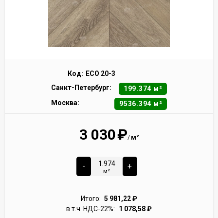
Код:
ECO 20-3
Санкт-Петербург:
199.374 м²
Москва:
9536.394 м²
3 030
₽
м²
/
-
+
м²
Итого:
5 981,22
₽
в т.ч. НДС-22%:
1 078,58
₽