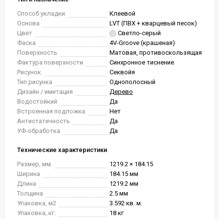
Способ укладки
Клеевой
Основа
LVT (ПВХ + кварцевый песок)
Цвет
Светло-серый
Фаска
4V-Groove (крашеная)
Поверхность
Матовая, противоскользящая
Фактура поверхности
Синхронное тиснение
Рисунок
Секвойя
Тип рисунка
Однополосный
Дизайн / имитация
Дерево
Водостойкий
Да
Встроенная подложка
Нет
Антистатичность
Да
УФ-обработка
Да
Технические характеристики
Размер, мм.
1219.2 × 184.15
Ширина
184.15 мм
Длина
1219.2 мм
Толщина
2.5 мм
Упаковка, м2
3.592 кв. м.
Упаковка, кг.
18 кг