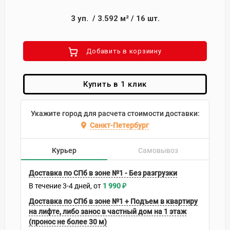
3
уп.
/
3.592
м²
/
16
шт.
Добавить в корзиину
Купить в 1 клик
Укажите город для расчета стоимости доставки:
Санкт-Петербург
Курьер
Самовывоз
Доставка по СПб в зоне №1 - Без разгрузки
В течение
3-4
дней
1 990
₽
Доставка по СПб в зоне №1 + Подъем в квартиру
на лифте, либо занос в частный дом на 1 этаж
(пронос не более 30 м)