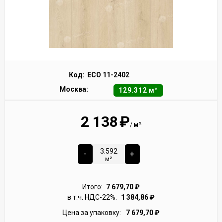
Код:
ECO 11-2402
Москва:
129.312 м²
2 138
₽
м²
/
-
+
м²
Итого:
7 679,70
₽
в т.ч. НДС-22%:
1 384,86
₽
Цена за упаковку:
7 679,70
₽