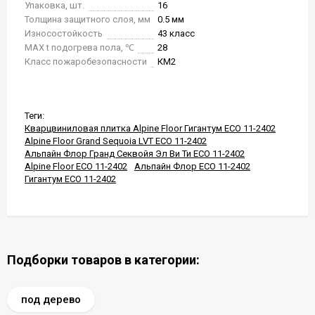
Упаковка, шт.
16
Толщина защитного слоя, мм
0.5 мм
Износостойкость
43 класс
MAX t подогрева пола, ℃
28
Класс пожаробезопасности
КМ2
Теги:
Кварцвиниловая плитка Alpine Floor Гигантум ECO 11-2402
Alpine Floor Grand Sequoia LVT ECO 11-2402
Альпайн Флор Гранд Секвойя Эл Ви Ти ECO 11-2402
Alpine Floor ECO 11-2402
Альпайн Флор ECO 11-2402
Гигантум ECO 11-2402
Подборки товаров в категории:
под дерево